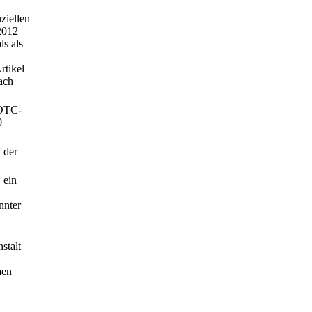
ziellen
2012
ls als
rtikel
ach
 OTC-
0
 der
 ein
nnter
stalt
men