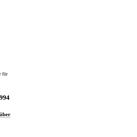
 für
1994
 über