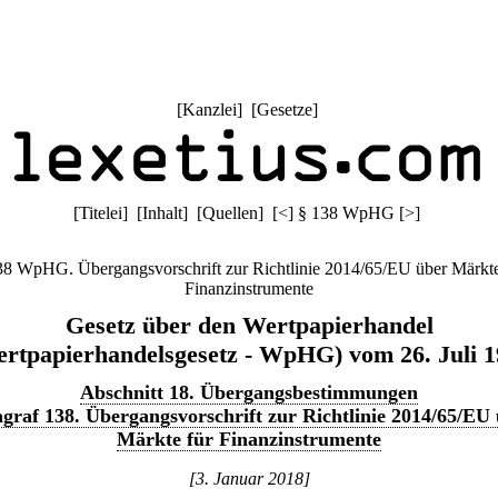
[
Kanzlei
] [
Gesetze
]
[
Titelei
] [
Inhalt
] [
Quellen
]
[
<
]
§ 138 WpHG
[
>
]
38 WpHG. Übergangsvorschrift zur Richtlinie 2014/65/EU über Märkte
Finanzinstrumente
Gesetz über den Wertpapierhandel
rtpapierhandelsgesetz - WpHG) vom 26. Juli 
Abschnitt 18. Übergangsbestimmungen
graf 138. Übergangsvorschrift zur Richtlinie 2014/65/EU
Märkte für Finanzinstrumente
[3. Januar 2018]