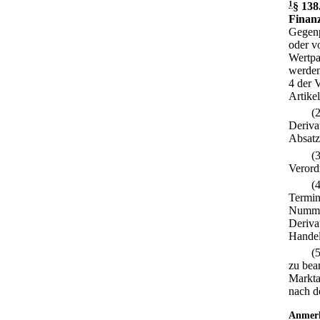
1
§ 138
Finanz
Gegenp
oder v
Wertpa
werden
4 der 
Artike
(
Deriva
Absatz
(
Verord
(
Termin
Nummer
Deriva
Handel
(
zu bea
Markta
nach d
Anmer