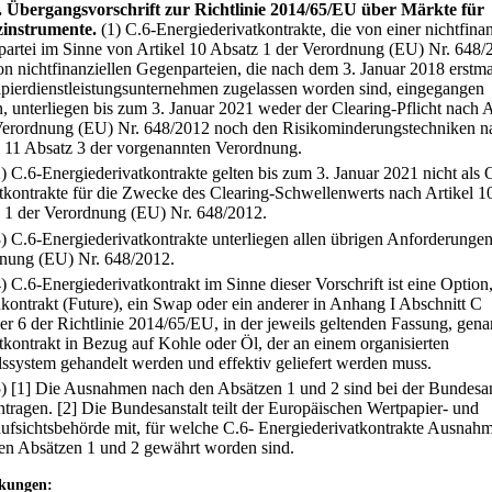
.
Übergangsvorschrift zur Richtlinie 2014/65/EU über Märkte für
instrumente.
(1) C.6-Energiederivatkontrakte, die von einer nichtfinan
artei im Sinne von Artikel 10 Absatz 1 der Verordnung (EU) Nr. 648/
on nichtfinanziellen Gegenparteien, die nach dem 3. Januar 2018 erstma
pierdienstleistungsunternehmen zugelassen worden sind, eingegangen
, unterliegen bis zum 3. Januar 2021 weder der Clearing-Pflicht nach A
Verordnung (EU) Nr. 648/2012 noch den Risikominderungstechniken n
l 11 Absatz 3 der vorgenannten Verordnung.
2) C.6-Energiederivatkontrakte gelten bis zum 3. Januar 2021 nicht als
tkontrakte für die Zwecke des Clearing-Schwellenwerts nach Artikel 1
 1 der Verordnung (EU) Nr. 648/2012.
3) C.6-Energiederivatkontrakte unterliegen allen übrigen Anforderungen
nung (EU) Nr. 648/2012.
4) C.6-Energiederivatkontrakt im Sinne dieser Vorschrift ist eine Option,
kontrakt (Future), ein Swap oder ein anderer in Anhang I Abschnitt C
 6 der Richtlinie 2014/65/EU, in der jeweils geltenden Fassung, gena
tkontrakt in Bezug auf Kohle oder Öl, der an einem organisierten
ssystem gehandelt werden und effektiv geliefert werden muss.
5)
[1] Die Ausnahmen nach den Absätzen 1 und 2 sind bei der Bundesan
ntragen.
[2] Die Bundesanstalt teilt der Europäischen Wertpapier- und
ufsichtsbehörde mit, für welche C.6- Energiederivatkontrakte Ausnah
en Absätzen 1 und 2 gewährt worden sind.
kungen: