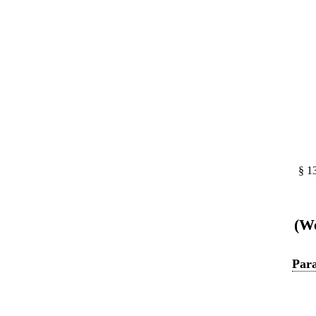
§ 1
(We
Para