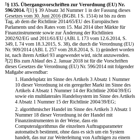
1
§ 135
.
Übergangsvorschriften zur Verordnung (EU) Nr.
596/2014.
2
[1] § 39 Absatz 3d Nummer 1 in der Fassung dieses
Gesetzes vom 30. Juni 2016
(BGBl. I S. 1514) ist bis zu dem
Tag, ab dem die Richtlinie 2014/65/EU des Europäischen
Parlaments und des Rates vom 15. Mai 2014 über Märkte für
Finanzinstrumente sowie zur Änderung der Richtlinien
2002/92/EG und 2011/61/EU (ABl. L 173 vom 12.6.2014, S.
349, L 74 vom 18.3.2015, S. 38), die durch die Verordnung (EU)
Nr. 909/2014 (ABl. L 257 vom 28.8.2014, S. 1) geändert worden
ist, nach ihrem Artikel 93 angewendet wird, nicht anzuwenden.
3
[2] Bis zum Ablauf des 2. Januar 2018 ist für die Vorschriften
dieses Gesetzes die Verordnung (EU) Nr. 596/2014 mit folgender
Maßgabe anwendbar:
1.
Handelsplatz im Sinne des Artikels 3 Absatz 1 Nummer
10 dieser Verordnung ist ein geregelter Markt im Sinne des
Artikels 4 Absatz 1 Nummer 14 der Richtlinie 2004/39/EG
sowie ein multilaterales Handelssystem im Sinne des Artikels
4 Absatz 1 Nummer 15 der Richtlinie 2004/39/EG;
2.
algorithmischer Handel im Sinne des Artikels 3 Absatz 1
Nummer 18 dieser Verordnung ist der Handel mit
Finanzinstrumenten in der Weise, dass ein
Computeralgorithmus die einzelnen Auftragsparameter
automatisch bestimmt, ohne dass es sich um ein System
handelt, das nur zur Weiterleitung von Aufträgen zu einem