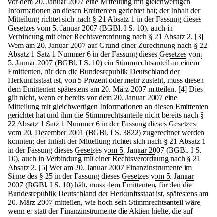
vor dem 20. Januar 2007 eine Mitteilung mit gleichwertigen
Informationen an diesen Emittenten gerichtet hat; der Inhalt der
Mitteilung richtet sich nach § 21 Absatz 1 in der Fassung dieses
Gesetzes vom 5. Januar 2007
(BGBl. I S. 10), auch in
Verbindung mit einer Rechtsverordnung nach § 21 Absatz 2.
[3]
Wem am 20. Januar 2007 auf Grund einer Zurechnung nach § 22
Absatz 1 Satz 1 Nummer 6 in der Fassung dieses
Gesetzes vom
5. Januar 2007
(BGBl. I S. 10) ein Stimmrechtsanteil an einem
Emittenten, für den die Bundesrepublik Deutschland der
Herkunftsstaat ist, von 5 Prozent oder mehr zusteht, muss diesen
dem Emittenten spätestens am 20. März 2007 mitteilen.
[4] Dies
gilt nicht, wenn er bereits vor dem 20. Januar 2007 eine
Mitteilung mit gleichwertigen Informationen an diesen Emittenten
gerichtet hat und ihm die Stimmrechtsanteile nicht bereits nach §
22 Absatz 1 Satz 1 Nummer 6 in der Fassung dieses
Gesetzes
vom 20. Dezember 2001
(BGBl. I S. 3822) zugerechnet werden
konnten; der Inhalt der Mitteilung richtet sich nach § 21 Absatz 1
in der Fassung dieses
Gesetzes vom 5. Januar 2007
(BGBl. I S.
10), auch in Verbindung mit einer Rechtsverordnung nach § 21
Absatz 2.
[5] Wer am 20. Januar 2007 Finanzinstrumente im
Sinne des § 25 in der Fassung dieses
Gesetzes vom 5. Januar
2007
(BGBl. I S. 10) hält, muss dem Emittenten, für den die
Bundesrepublik Deutschland der Herkunftsstaat ist, spätestens am
20. März 2007 mitteilen, wie hoch sein Stimmrechtsanteil wäre,
wenn er statt der Finanzinstrumente die Aktien hielte, die auf