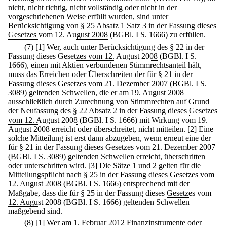
nicht, nicht richtig, nicht vollständig oder nicht in der
vorgeschriebenen Weise erfüllt wurden, sind unter
Berücksichtigung von § 25 Absatz 1 Satz 3 in der Fassung dieses
Gesetzes vom 12. August 2008
(BGBl. I S. 1666) zu erfüllen.
(7)
[1] Wer, auch unter Berücksichtigung des § 22 in der
Fassung dieses
Gesetzes vom 12. August 2008
(BGBl. I S.
1666), einen mit Aktien verbundenen Stimmrechtsanteil hält,
muss das Erreichen oder Überschreiten der für § 21 in der
Fassung dieses
Gesetzes vom 21. Dezember 2007
(BGBl. I S.
3089) geltenden Schwellen, die er am 19. August 2008
ausschließlich durch Zurechnung von Stimmrechten auf Grund
der Neufassung des § 22 Absatz 2 in der Fassung dieses
Gesetzes
vom 12. August 2008
(BGBl. I S. 1666) mit Wirkung vom 19.
August 2008 erreicht oder überschreitet, nicht mitteilen.
[2] Eine
solche Mitteilung ist erst dann abzugeben, wenn erneut eine der
für § 21 in der Fassung dieses
Gesetzes vom 21. Dezember 2007
(BGBl. I S. 3089) geltenden Schwellen erreicht, überschritten
oder unterschritten wird.
[3] Die Sätze 1 und 2 gelten für die
Mitteilungspflicht nach § 25 in der Fassung dieses
Gesetzes vom
12. August 2008
(BGBl. I S. 1666) entsprechend mit der
Maßgabe, dass die für § 25 in der Fassung dieses
Gesetzes vom
12. August 2008
(BGBl. I S. 1666) geltenden Schwellen
maßgebend sind.
(8)
[1] Wer am 1. Februar 2012 Finanzinstrumente oder