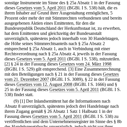
sonstige Instrumente im Sinne des § 25a Absatz 1 in der Fassung
dieses
Gesetzes vom 5. April 2011
(BGBl. I S. 538) hält, die es
ihrem Inhaber auf Grund ihrer Ausgestaltung ermöglichen, 5
Prozent oder mehr der mit Stimmrechten verbundenen und bereits
ausgegebenen Aktien eines Emittenten, für den die
Bundesrepublik Deutschland der Herkunftsstaat ist, zu erwerben,
hat dem Emittenten und gleichzeitig der Bundesanstalt
unverzüglich, spätestens jedoch innerhalb von 30 Handelstagen,
die Höhe seines Stimmrechtsanteils nach § 25a Absatz 2
entsprechend § 25a Absatz 1, auch in Verbindung mit einer
Rechtsverordnung nach § 25a Absatz 4, jeweils in der Fassung
dieses
Gesetzes vom 5. April 2011
(BGBl. I S. 538), mitzuteilen.
[2] § 24 in der Fassung dieses
Gesetzes vom 24. März 1998
(BGBl. I S. 529) gilt entsprechend.
[3] Eine Zusammenrechnung
mit den Beteiligungen nach § 21 in der Fassung dieses
Gesetzes
vom 21. Dezember 2007
(BGBl. I S. 3089), § 22 in der Fassung
dieses
Gesetzes vom 12. August 2008
(BGBl. I S. 1666) und §
25 in der Fassung dieses
Gesetzes vom 5. April 2011
(BGBl. I S.
538) findet statt.
(9)
[1] Der Inlandsemittent hat die Informationen nach
Absatz 8 unverzüglich, spätestens jedoch drei Handelstage nach
ihrem Zugang gemäß § 26 Absatz 1 Satz 1 Halbsatz 1 in der
Fassung dieses
Gesetzes vom 5. April 2011
(BGBl. I S. 538) zu
veröffentlichen und dem Unternehmensregister im Sinne des § 8b
des Handelsgesetzbuchs unverzüglich, jedoch nicht vor ihrer