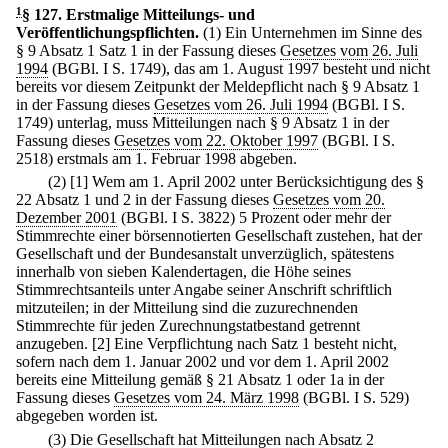
1
§ 127
.
Erstmalige Mitteilungs- und
Veröffentlichungspflichten.
(1) Ein Unternehmen im Sinne des
§ 9 Absatz 1 Satz 1 in der Fassung dieses
Gesetzes vom 26. Juli
1994
(BGBl. I S. 1749), das am 1. August 1997 besteht und nicht
bereits vor diesem Zeitpunkt der Meldepflicht nach § 9 Absatz 1
in der Fassung dieses
Gesetzes vom 26. Juli 1994
(BGBl. I S.
1749) unterlag, muss Mitteilungen nach § 9 Absatz 1 in der
Fassung dieses
Gesetzes vom 22. Oktober 1997
(BGBl. I S.
2518) erstmals am 1. Februar 1998 abgeben.
(2)
[1] Wem am 1. April 2002 unter Berücksichtigung des §
22 Absatz 1 und 2 in der Fassung dieses
Gesetzes vom 20.
Dezember 2001
(BGBl. I S. 3822) 5 Prozent oder mehr der
Stimmrechte einer börsennotierten Gesellschaft zustehen, hat der
Gesellschaft und der Bundesanstalt unverzüglich, spätestens
innerhalb von sieben Kalendertagen, die Höhe seines
Stimmrechtsanteils unter Angabe seiner Anschrift schriftlich
mitzuteilen; in der Mitteilung sind die zuzurechnenden
Stimmrechte für jeden Zurechnungstatbestand getrennt
anzugeben.
[2] Eine Verpflichtung nach Satz 1 besteht nicht,
sofern nach dem 1. Januar 2002 und vor dem 1. April 2002
bereits eine Mitteilung gemäß § 21 Absatz 1 oder 1a in der
Fassung dieses
Gesetzes vom 24. März 1998
(BGBl. I S. 529)
abgegeben worden ist.
(3) Die Gesellschaft hat Mitteilungen nach Absatz 2