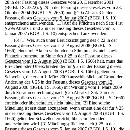
28 in der Fassung dieses
Gesetzes vom 20. Dezember 2001
(BGBl. I S. 3822), § 29 in der Fassung dieses
Gesetzes vom 28.
Oktober 2004
(BGBl. I S. 2630) und § 29a Absatz 3 in der
Fassung dieses
Gesetzes vom 5. Januar 2007
(BGBl. I S. 10)
entsprechend anzuwenden.
[11] Auf die Pflichten nach Satz 4 ist
§ 29a Absatz 1 und 2 in der Fassung dieses
Gesetzes vom 5.
Januar 2007
(BGBl. I S. 10) entsprechend anzuwenden.
(6)
[1] Wer, auch unter Berücksichtigung des § 22 in der
Fassung dieses
Gesetzes vom 12. August 2008
(BGBl. I S.
1666), einen mit Aktien verbundenen Stimmrechtsanteil sowie
Finanzinstrumente im Sinne des § 25 in der Fassung dieses
Gesetzes vom 12. August 2008
(BGBl. I S. 1666) hält, muss das
Erreichen oder Überschreiten der für § 25 in der Fassung dieses
Gesetzes vom 12. August 2008
(BGBl. I S. 1666) geltenden
Schwellen, die er am 1. März 2009 ausschließlich auf Grund der
Änderung des § 25 in der Fassung dieses
Gesetzes vom 12.
August 2008
(BGBl. I S. 1666) mit Wirkung vom 1. März 2009
durch Zusammenrechnung nach § 25 Absatz 1 Satz 3 in der
Fassung dieses
Gesetzes vom 12. August 2008
(BGBl. I S. 1666)
erreicht oder überschreitet, nicht mitteilen.
[2] Eine solche
Mitteilung ist erst dann abzugeben, wenn erneut eine der für § 25
in der Fassung dieses
Gesetzes vom 12. August 2008
(BGBl. I S.
1666) geltenden Schwellen erreicht, überschritten oder
unterschritten wird.
[3] Mitteilungspflichten nach § 25 in der
Fassung dieses
Gesetzes vom 5. Januar 2007
(BGBl. I S. 10), die