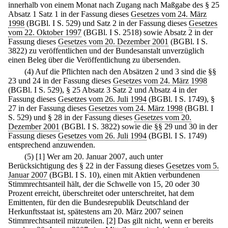
innerhalb von einem Monat nach Zugang nach Maßgabe des § 25
Absatz 1 Satz 1 in der Fassung dieses
Gesetzes vom 24. März
1998
(BGBl. I S. 529) und Satz 2 in der Fassung dieses
Gesetzes
vom 22. Oktober 1997
(BGBl. I S. 2518) sowie Absatz 2 in der
Fassung dieses
Gesetzes vom 20. Dezember 2001
(BGBl. I S.
3822) zu veröffentlichen und der Bundesanstalt unverzüglich
einen Beleg über die Veröffentlichung zu übersenden.
(4) Auf die Pflichten nach den Absätzen 2 und 3 sind die §§
23 und 24 in der Fassung dieses
Gesetzes vom 24. März 1998
(BGBl. I S. 529), § 25 Absatz 3 Satz 2 und Absatz 4 in der
Fassung dieses
Gesetzes vom 26. Juli 1994
(BGBl. I S. 1749), §
27 in der Fassung dieses
Gesetzes vom 24. März 1998
(BGBl. I
S. 529) und § 28 in der Fassung dieses
Gesetzes vom 20.
Dezember 2001
(BGBl. I S. 3822) sowie die §§ 29 und 30 in der
Fassung dieses
Gesetzes vom 26. Juli 1994
(BGBl. I S. 1749)
entsprechend anzuwenden.
(5)
[1] Wer am 20. Januar 2007, auch unter
Berücksichtigung des § 22 in der Fassung dieses
Gesetzes vom 5.
Januar 2007
(BGBl. I S. 10), einen mit Aktien verbundenen
Stimmrechtsanteil hält, der die Schwelle von 15, 20 oder 30
Prozent erreicht, überschreitet oder unterschreitet, hat dem
Emittenten, für den die Bundesrepublik Deutschland der
Herkunftsstaat ist, spätestens am 20. März 2007 seinen
Stimmrechtsanteil mitzuteilen.
[2] Das gilt nicht, wenn er bereits