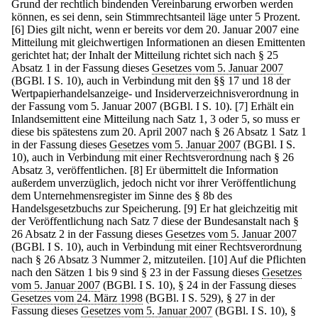
Grund der rechtlich bindenden Vereinbarung erworben werden
können, es sei denn, sein Stimmrechtsanteil läge unter 5 Prozent.
[6] Dies gilt nicht, wenn er bereits vor dem 20. Januar 2007 eine
Mitteilung mit gleichwertigen Informationen an diesen Emittenten
gerichtet hat; der Inhalt der Mitteilung richtet sich nach § 25
Absatz 1 in der Fassung dieses
Gesetzes vom 5. Januar 2007
(BGBl. I S. 10), auch in Verbindung mit den §§ 17 und 18 der
Wertpapierhandelsanzeige- und Insiderverzeichnisverordnung in
der Fassung vom 5. Januar 2007 (BGBl. I S. 10).
[7] Erhält ein
Inlandsemittent eine Mitteilung nach Satz 1, 3 oder 5, so muss er
diese bis spätestens zum 20. April 2007 nach § 26 Absatz 1 Satz 1
in der Fassung dieses
Gesetzes vom 5. Januar 2007
(BGBl. I S.
10), auch in Verbindung mit einer Rechtsverordnung nach § 26
Absatz 3, veröffentlichen.
[8] Er übermittelt die Information
außerdem unverzüglich, jedoch nicht vor ihrer Veröffentlichung
dem Unternehmensregister im Sinne des § 8b des
Handelsgesetzbuchs zur Speicherung.
[9] Er hat gleichzeitig mit
der Veröffentlichung nach Satz 7 diese der Bundesanstalt nach §
26 Absatz 2 in der Fassung dieses
Gesetzes vom 5. Januar 2007
(BGBl. I S. 10), auch in Verbindung mit einer Rechtsverordnung
nach § 26 Absatz 3 Nummer 2, mitzuteilen.
[10] Auf die Pflichten
nach den Sätzen 1 bis 9 sind § 23 in der Fassung dieses
Gesetzes
vom 5. Januar 2007
(BGBl. I S. 10), § 24 in der Fassung dieses
Gesetzes vom 24. März 1998
(BGBl. I S. 529), § 27 in der
Fassung dieses
Gesetzes vom 5. Januar 2007
(BGBl. I S. 10), §