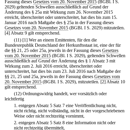
Fassung dieses
Gesetzes vom 20. November 2015
(BGBl. I S.
2029) geltenden Schwellen ausschließlich auf Grund der
Änderung des § 25a mit Wirkung zum 26. November 2015
erreicht, überschreitet oder unterschreitet, hat dies bis zum 15.
Januar 2016 nach Maßgabe des § 25a in der Fassung dieses
Gesetzes vom 20. November 2015
(BGBl. I S. 2029) mitzuteilen.
[4] Absatz 9 gilt entsprechend.
(11)
[1] Wer an einem Emittenten, für den die
Bundesrepublik Deutschland der Herkunftsstaat ist, eine der für
die §§ 21, 25 oder 25a, jeweils in der Fassung dieses
Gesetzes
vom 20. November 2015
(BGBl. I S. 2029), geltenden Schwellen
ausschließlich auf Grund der Änderung des § 1 Absatz 3 mit
Wirkung zum 2. Juli 2016 erreicht, überschreitet oder
unterschreitet, hat dies bis zum 23. Juli 2016 nach Maßgabe der
§§ 21, 25 und 25a, jeweils in der Fassung dieses
Gesetzes vom
20. November 2015
(BGBl. I S. 2029), mitzuteilen.
[2] Absatz 10
gilt entsprechend.
(12) Ordnungswidrig handelt, wer vorsätzlich oder
leichtfertig
1.
entgegen Absatz 5 Satz 7 eine Veröffentlichung nicht,
nicht richtig, nicht vollständig, nicht in der vorgeschriebenen
Weise oder nicht rechtzeitig vornimmt,
2.
entgegen Absatz 5 Satz 8 eine Information nicht oder
nicht rechtzeitig übermittelt,