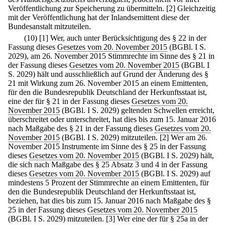
Veröffentlichung zur Speicherung zu übermitteln.
[2] Gleichzeitig
mit der Veröffentlichung hat der Inlandsemittent diese der
Bundesanstalt mitzuteilen.
(10)
[1] Wer, auch unter Berücksichtigung des § 22 in der
Fassung dieses
Gesetzes vom 20. November 2015
(BGBl. I S.
2029), am 26. November 2015 Stimmrechte im Sinne des § 21 in
der Fassung dieses
Gesetzes vom 20. November 2015
(BGBl. I
S. 2029) hält und ausschließlich auf Grund der Änderung des §
21 mit Wirkung zum 26. November 2015 an einem Emittenten,
für den die Bundesrepublik Deutschland der Herkunftsstaat ist,
eine der für § 21 in der Fassung dieses
Gesetzes vom 20.
November 2015
(BGBl. I S. 2029) geltenden Schwellen erreicht,
überschreitet oder unterschreitet, hat dies bis zum 15. Januar 2016
nach Maßgabe des § 21 in der Fassung dieses
Gesetzes vom 20.
November 2015
(BGBl. I S. 2029) mitzuteilen.
[2] Wer am 26.
November 2015 Instrumente im Sinne des § 25 in der Fassung
dieses
Gesetzes vom 20. November 2015
(BGBl. I S. 2029) hält,
die sich nach Maßgabe des § 25 Absatz 3 und 4 in der Fassung
dieses
Gesetzes vom 20. November 2015
(BGBl. I S. 2029) auf
mindestens 5 Prozent der Stimmrechte an einem Emittenten, für
den die Bundesrepublik Deutschland der Herkunftsstaat ist,
beziehen, hat dies bis zum 15. Januar 2016 nach Maßgabe des §
25 in der Fassung dieses
Gesetzes vom 20. November 2015
(BGBl. I S. 2029) mitzuteilen.
[3] Wer eine der für § 25a in der