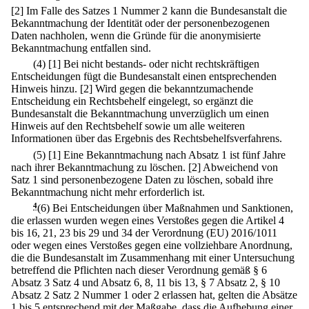
[2] Im Falle des Satzes 1 Nummer 2 kann die Bundesanstalt die
Bekanntmachung der Identität oder der personenbezogenen
Daten nachholen, wenn die Gründe für die anonymisierte
Bekanntmachung entfallen sind.
(4)
[1] Bei nicht bestands- oder nicht rechtskräftigen
Entscheidungen fügt die Bundesanstalt einen entsprechenden
Hinweis hinzu.
[2] Wird gegen die bekanntzumachende
Entscheidung ein Rechtsbehelf eingelegt, so ergänzt die
Bundesanstalt die Bekanntmachung unverzüglich um einen
Hinweis auf den Rechtsbehelf sowie um alle weiteren
Informationen über das Ergebnis des Rechtsbehelfsverfahrens.
(5)
[1] Eine Bekanntmachung nach Absatz 1 ist fünf Jahre
nach ihrer Bekanntmachung zu löschen.
[2] Abweichend von
Satz 1 sind personenbezogene Daten zu löschen, sobald ihre
Bekanntmachung nicht mehr erforderlich ist.
4
(6) Bei Entscheidungen über Maßnahmen und Sanktionen,
die erlassen wurden wegen eines Verstoßes gegen die Artikel 4
bis 16, 21, 23 bis 29 und 34 der Verordnung (EU) 2016/1011
oder wegen eines Verstoßes gegen eine vollziehbare Anordnung,
die die Bundesanstalt im Zusammenhang mit einer Untersuchung
betreffend die Pflichten nach dieser Verordnung gemäß § 6
Absatz 3 Satz 4 und Absatz 6, 8, 11 bis 13, § 7 Absatz 2, § 10
Absatz 2 Satz 2 Nummer 1 oder 2 erlassen hat, gelten die Absätze
1 bis 5 entsprechend mit der Maßgabe, dass die Aufhebung einer