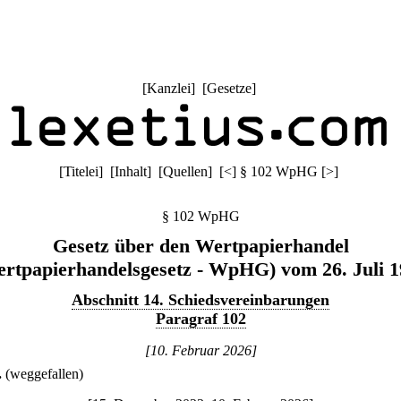
[
Kanzlei
] [
Gesetze
]
[
Titelei
] [
Inhalt
] [
Quellen
]
[
<
]
§ 102 WpHG
[
>
]
§ 102 WpHG
Gesetz über den Wertpapierhandel
rtpapierhandelsgesetz - WpHG) vom 26. Juli 
Abschnitt 14. Schiedsvereinbarungen
Paragraf 102
[10. Februar 2026]
.
(weggefallen)