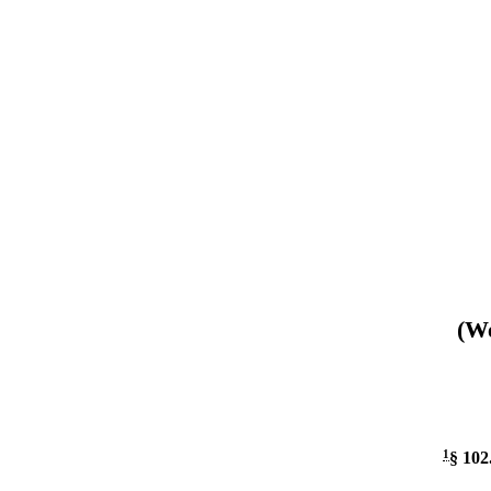
(We
1
§ 102