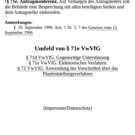
1
§ 71e
.
Antragskonferenz.
Auf Verlangen des Antragstellers soll
die Behörde eine Besprechung mit allen beteiligten Stellen und
dem Antragsteller einberufen.
Anmerkungen:
1
. 19. September 1996: Artt. 1 Nr. 5, 7 des
Gesetzes vom 12.
September 1996
.
Umfeld von § 71e VwVfG
§ 71d VwVfG. Gegenseitige Unterstützung
§ 71e VwVfG. Elektronisches Verfahren
§ 72 VwVfG. Anwendung der Vorschriften über das
Planfeststellungsverfahren
[
Impressum/Datenschutz
]