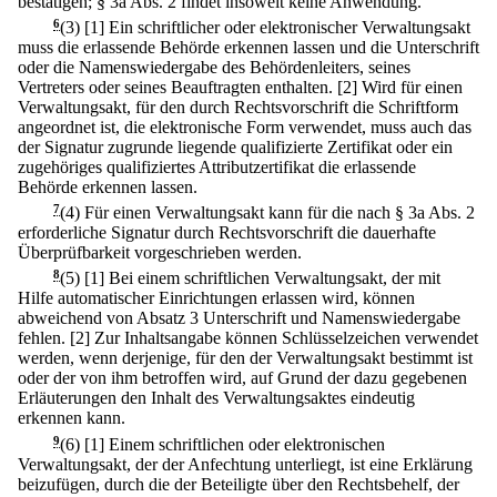
bestätigen; § 3a Abs. 2 findet insoweit keine Anwendung.
6
(3)
[1] Ein schriftlicher oder elektronischer Verwaltungsakt
muss die erlassende Behörde erkennen lassen und die Unterschrift
oder die Namenswiedergabe des Behördenleiters, seines
Vertreters oder seines Beauftragten enthalten.
[2] Wird für einen
Verwaltungsakt, für den durch Rechtsvorschrift die Schriftform
angeordnet ist, die elektronische Form verwendet, muss auch das
der Signatur zugrunde liegende qualifizierte Zertifikat oder ein
zugehöriges qualifiziertes Attributzertifikat die erlassende
Behörde erkennen lassen.
7
(4) Für einen Verwaltungsakt kann für die nach § 3a Abs. 2
erforderliche Signatur durch Rechtsvorschrift die dauerhafte
Überprüfbarkeit vorgeschrieben werden.
8
(5)
[1] Bei einem schriftlichen Verwaltungsakt, der mit
Hilfe automatischer Einrichtungen erlassen wird, können
abweichend von Absatz 3 Unterschrift und Namenswiedergabe
fehlen.
[2] Zur Inhaltsangabe können Schlüsselzeichen verwendet
werden, wenn derjenige, für den der Verwaltungsakt bestimmt ist
oder der von ihm betroffen wird, auf Grund der dazu gegebenen
Erläuterungen den Inhalt des Verwaltungsaktes eindeutig
erkennen kann.
9
(6)
[1] Einem schriftlichen oder elektronischen
Verwaltungsakt, der der Anfechtung unterliegt, ist eine Erklärung
beizufügen, durch die der Beteiligte über den Rechtsbehelf, der