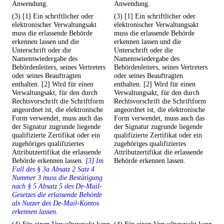
Anwendung.
Anwendung.
(3) [1] Ein schriftlicher oder
(3) [1] Ein schriftlicher oder
elektronischer Verwaltungsakt
elektronischer Verwaltungsakt
muss die erlassende Behörde
muss die erlassende Behörde
erkennen lassen und die
erkennen lassen und die
Unterschrift oder die
Unterschrift oder die
Namenswiedergabe des
Namenswiedergabe des
Behördenleiters, seines Vertreters
Behördenleiters, seines Vertreters
oder seines Beauftragten
oder seines Beauftragten
enthalten. [2] Wird für einen
enthalten. [2] Wird für einen
Verwaltungsakt, für den durch
Verwaltungsakt, für den durch
Rechtsvorschrift die Schriftform
Rechtsvorschrift die Schriftform
angeordnet ist, die elektronische
angeordnet ist, die elektronische
Form verwendet, muss auch das
Form verwendet, muss auch das
der Signatur zugrunde liegende
der Signatur zugrunde liegende
qualifizierte Zertifikat oder ein
qualifizierte Zertifikat oder ein
zugehöriges qualifiziertes
zugehöriges qualifiziertes
Attributzertifikat die erlassende
Attributzertifikat die erlassende
Behörde erkennen lassen.
[3] Im
Behörde erkennen lassen.
Fall des § 3a Absatz 2 Satz 4
Nummer 3 muss die Bestätigung
nach § 5 Absatz 5 des De-Mail-
Gesetzes die erlassende Behörde
als Nutzer des De-Mail-Kontos
erkennen lassen.