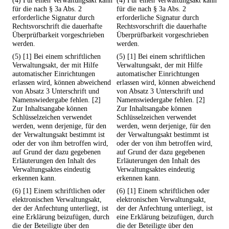
(4) Für einen Verwaltungsakt kann
(4) Für einen Verwaltungsakt kann
für die nach § 3a Abs. 2
für die nach § 3a Abs. 2
erforderliche Signatur durch
erforderliche Signatur durch
Rechtsvorschrift die dauerhafte
Rechtsvorschrift die dauerhafte
Überprüfbarkeit vorgeschrieben
Überprüfbarkeit vorgeschrieben
werden.
werden.
(5) [1] Bei einem schriftlichen
(5) [1] Bei einem schriftlichen
Verwaltungsakt, der mit Hilfe
Verwaltungsakt, der mit Hilfe
automatischer Einrichtungen
automatischer Einrichtungen
erlassen wird, können abweichend
erlassen wird, können abweichend
von Absatz 3 Unterschrift und
von Absatz 3 Unterschrift und
Namenswiedergabe fehlen. [2]
Namenswiedergabe fehlen. [2]
Zur Inhaltsangabe können
Zur Inhaltsangabe können
Schlüsselzeichen verwendet
Schlüsselzeichen verwendet
werden, wenn derjenige, für den
werden, wenn derjenige, für den
der Verwaltungsakt bestimmt ist
der Verwaltungsakt bestimmt ist
oder der von ihm betroffen wird,
oder der von ihm betroffen wird,
auf Grund der dazu gegebenen
auf Grund der dazu gegebenen
Erläuterungen den Inhalt des
Erläuterungen den Inhalt des
Verwaltungsaktes eindeutig
Verwaltungsaktes eindeutig
erkennen kann.
erkennen kann.
(6) [1] Einem schriftlichen oder
(6) [1] Einem schriftlichen oder
elektronischen Verwaltungsakt,
elektronischen Verwaltungsakt,
der der Anfechtung unterliegt, ist
der der Anfechtung unterliegt, ist
eine Erklärung beizufügen, durch
eine Erklärung beizufügen, durch
die der Beteiligte über den
die der Beteiligte über den