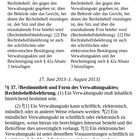
Rechtsbehelf, der gegen den
Rechtsbehelf, der gegen den
Verwaltungsakt gegeben ist, über
Verwaltungsakt gegeben ist, über
die Behörde oder das Gericht, bei
die Behörde oder das Gericht, bei
denen der Rechtsbehelf einzulegen
denen der Rechtsbehelf einzulegen
ist, den Sitz und über die
ist, den Sitz und über die
einzuhaltende Frist belehrt wird
einzuhaltende Frist belehrt wird
(Rechtsbehelfsbelehrung). [2] Die
(Rechtsbehelfsbelehrung). [2] Die
Rechtsbehelfsbelehrung ist auch
Rechtsbehelfsbelehrung ist auch
der schriftlichen oder
der schriftlichen oder
elektronischen Bestätigung eines
elektronischen Bestätigung eines
Verwaltungsaktes und der
Verwaltungsaktes und der
Bescheinigung nach § 42a Absatz
Bescheinigung nach § 42a Absatz
3 beizufügen.
3 beizufügen.
[7. Juni 2013–1. August 2013]
1
§ 37
.
2
Bestimmtheit und Form des Verwaltungsaktes;
Rechtsbehelfsbelehrung.
(1) Ein Verwaltungsakt muß inhaltlich
hinreichend bestimmt sein.
(2)
3
[1] Ein Verwaltungsakt kann schriftlich, elektronisch,
mündlich oder in anderer Weise erlassen werden.
4
[2] Ein
mündlicher Verwaltungsakt ist schriftlich oder elektronisch zu
bestätigen, wenn hieran ein berechtigtes Interesse besteht und der
Betroffene dies unverzüglich verlangt.
5
[3] Ein elektronischer
Verwaltungsakt ist unter denselben Voraussetzungen schriftlich zu