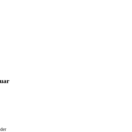
uar
 der