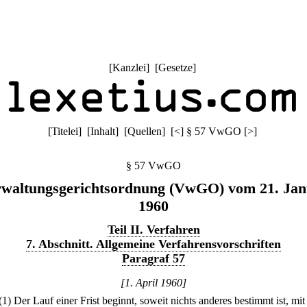
[
Kanzlei
] [
Gesetze
]
[
Titelei
] [
Inhalt
] [
Quellen
]
[
<
]
§ 57 VwGO
[
>
]
§ 57 VwGO
waltungsgerichtsordnung (VwGO) vom 21. Jan
1960
Teil II. Verfahren
7. Abschnitt. Allgemeine Verfahrensvorschriften
Paragraf 57
[1. April 1960]
(1) Der Lauf einer Frist beginnt, soweit nichts anderes bestimmt ist, mit