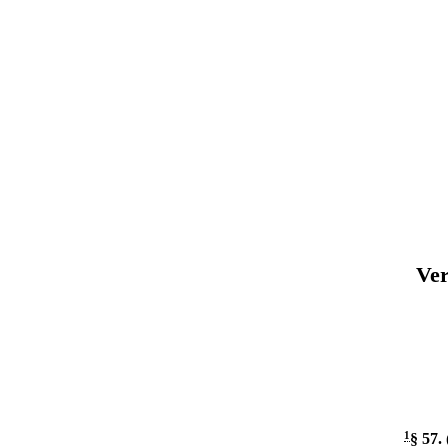
Ver
1
§ 57
.