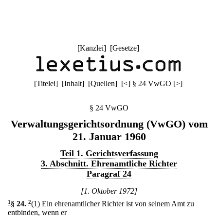
[
Kanzlei
] [
Gesetze
]
[
Titelei
] [
Inhalt
] [
Quellen
]
[
<
]
§ 24 VwGO
[
>
]
§ 24 VwGO
Verwaltungsgerichtsordnung (VwGO) vom
21. Januar 1960
Teil 1. Gerichtsverfassung
3. Abschnitt. Ehrenamtliche Richter
Paragraf 24
[1. Oktober 1972]
1
§ 24
.
2
(1) Ein ehrenamtlicher Richter ist von seinem Amt zu
entbinden, wenn er