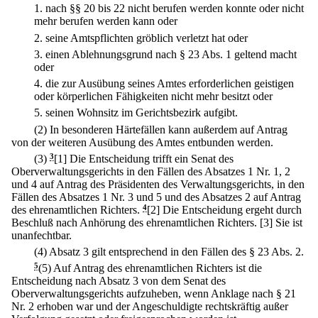
1.
nach §§ 20 bis 22 nicht berufen werden konnte oder nicht
mehr berufen werden kann oder
2.
seine Amtspflichten gröblich verletzt hat oder
3.
einen Ablehnungsgrund nach § 23 Abs. 1 geltend macht
oder
4.
die zur Ausübung seines Amtes erforderlichen geistigen
oder körperlichen Fähigkeiten nicht mehr besitzt oder
5.
seinen Wohnsitz im Gerichtsbezirk aufgibt.
(2) In besonderen Härtefällen kann außerdem auf Antrag
von der weiteren Ausübung des Amtes entbunden werden.
(3)
3
[1] Die Entscheidung trifft ein Senat des
Oberverwaltungsgerichts in den Fällen des Absatzes 1 Nr. 1, 2
und 4 auf Antrag des Präsidenten des Verwaltungsgerichts, in den
Fällen des Absatzes 1 Nr. 3 und 5 und des Absatzes 2 auf Antrag
des ehrenamtlichen Richters.
4
[2] Die Entscheidung ergeht durch
Beschluß nach Anhörung des ehrenamtlichen Richters.
[3] Sie ist
unanfechtbar.
(4) Absatz 3 gilt entsprechend in den Fällen des § 23 Abs. 2.
5
(5) Auf Antrag des ehrenamtlichen Richters ist die
Entscheidung nach Absatz 3 von dem Senat des
Oberverwaltungsgerichts aufzuheben, wenn Anklage nach § 21
Nr. 2 erhoben war und der Angeschuldigte rechtskräftig außer