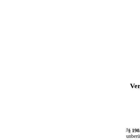
Ver
1
§ 190
unberü