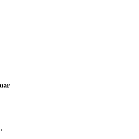
uar
n