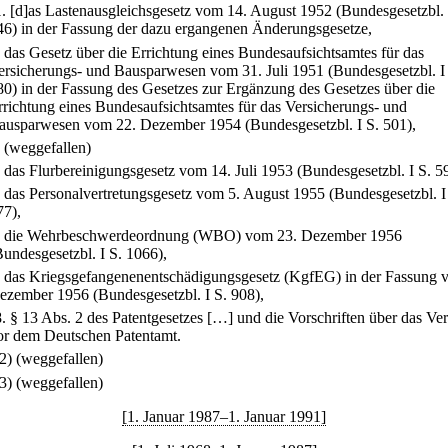
1.
[d]as Lastenausgleichsgesetz vom 14. August 1952 (Bundesgesetzbl. 
46) in der Fassung der dazu ergangenen Änderungsgesetze,
.
das Gesetz über die Errichtung eines Bundesaufsichtsamtes für das
ersicherungs- und Bausparwesen vom 31. Juli 1951 (Bundesgesetzbl. I
80) in der Fassung des Gesetzes zur Ergänzung des Gesetzes über die
rrichtung eines Bundesaufsichtsamtes für das Versicherungs- und
ausparwesen vom 22. Dezember 1954 (Bundesgesetzbl. I S. 501),
.
(weggefallen)
.
das Flurbereinigungsgesetz vom 14. Juli 1953 (Bundesgesetzbl. I S. 5
.
das Personalvertretungsgesetz vom 5. August 1955 (Bundesgesetzbl. I
77),
.
die Wehrbeschwerdeordnung (WBO) vom 23. Dezember 1956
Bundesgesetzbl. I S. 1066),
.
das Kriegsgefangenenentschädigungsgesetz (KgfEG) in der Fassung 
ezember 1956 (Bundesgesetzbl. I S. 908),
8.
§ 13 Abs. 2 des Patentgesetzes […] und die Vorschriften über das Ve
or dem Deutschen Patentamt.
(2) (weggefallen)
(3) (weggefallen)
[1. Januar 1987–1. Januar 1991]