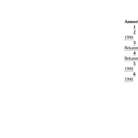
Anmer
1
.
2
.
1990
.
3
.
Bekann
4
.
Bekann
5
.
1990
.
6
.
1990
.