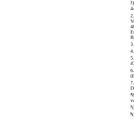
3
4
2
V
4
E
B
3
4
5
4
6
(
7
D
4
v
5
6