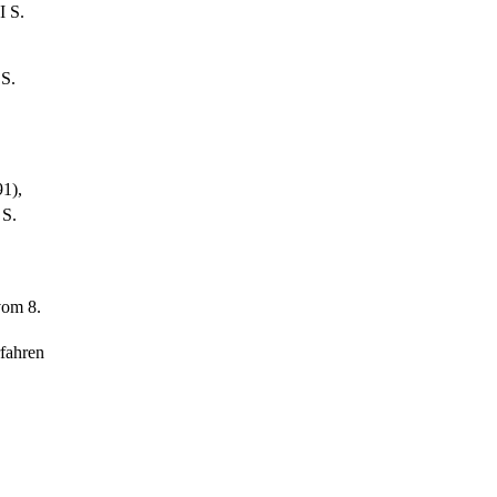
I S.
 S.
91),
 S.
vom 8.
rfahren