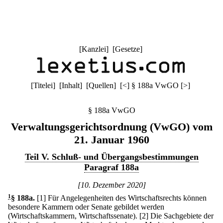
[
Kanzlei
] [
Gesetze
]
[
Titelei
] [
Inhalt
] [
Quellen
]
[
<
]
§ 188a VwGO
[
>
]
§ 188a VwGO
Verwaltungsgerichtsordnung (VwGO) vom
21. Januar 1960
Teil V. Schluß- und Übergangsbestimmungen
Paragraf 188a
[10. Dezember 2020]
1
§ 188a
.
[1] Für Angelegenheiten des Wirtschaftsrechts können
besondere Kammern oder Senate gebildet werden
(Wirtschaftskammern, Wirtschaftssenate).
[2] Die Sachgebiete der