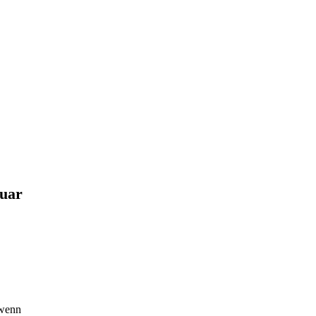
uar
 wenn