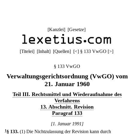
[
Kanzlei
] [
Gesetze
]
[
Titelei
] [
Inhalt
] [
Quellen
]
[
<
]
§ 133 VwGO
[
>
]
§ 133 VwGO
Verwaltungsgerichtsordnung (VwGO) vom
21. Januar 1960
Teil III. Rechtsmittel und Wiederaufnahme des
Verfahrens
13. Abschnitt. Revision
Paragraf 133
[1. Januar 1991]
1
§ 133
.
(1) Die Nichtzulassung der Revision kann durch