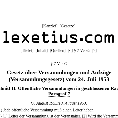
[
Kanzlei
] [
Gesetze
]
[
Titelei
] [
Inhalt
] [
Quellen
]
[
<
]
§ 7 VersG
[
>
]
§ 7 VersG
Gesetz über Versammlungen und Aufzüge
(Versammlungsgesetz) vom 24. Juli 1953
hnitt II. Öffentliche Versammlungen in geschlossenen R
Paragraf 7
[7. August 1953/10. August 1953]
1) Jede öffentliche Versammlung muß einen Leiter haben.
2)
[1] Leiter der Versammlung ist der Veranstalter.
[2] Wird die Versam