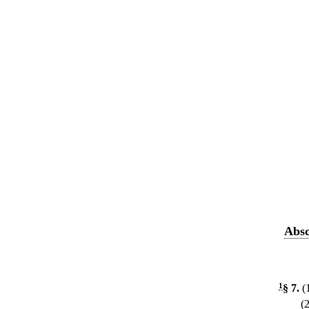
Absc
1
§ 7
.
(
(