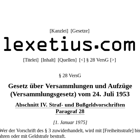
[
Kanzlei
] [
Gesetze
]
[
Titelei
] [
Inhalt
] [
Quellen
]
[
<
]
§ 28 VersG
[
>
]
§ 28 VersG
Gesetz über Versammlungen und Aufzüge
(Versammlungsgesetz) vom 24. Juli 1953
Abschnitt IV. Straf- und Bußgeldvorschriften
Paragraf 28
[1. Januar 1975]
Wer der Vorschrift des § 3 zuwiderhandelt, wird mit [Freiheitsstrafe] bi
hren oder mit Geldstrafe bestraft.