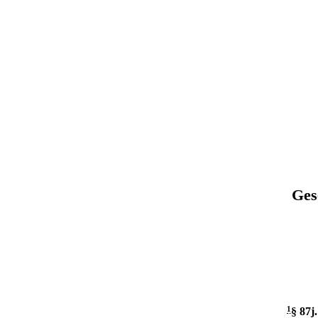
Ges
1
§ 87j
.