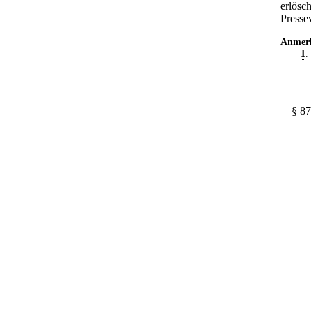
erlösc
Presse
Anmer
1
.
§ 87