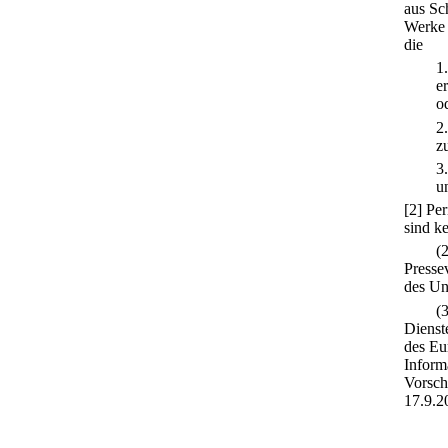
aus Sc
Werke 
die
1
e
o
2
z
3
u
[2] Pe
sind k
(
Presse
des Un
(
Dienst
des Eu
Inform
Vorsch
17.9.20