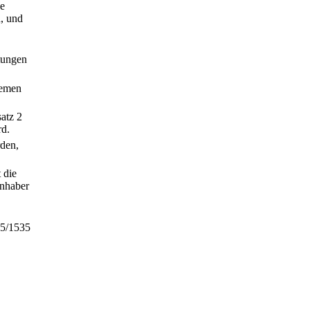
ge
, und
itungen
hemen
atz 2
rd.
rden,
t die
Inhaber
15/1535