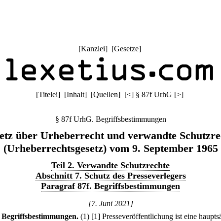
[
Kanzlei
] [
Gesetze
]
[
Titelei
] [
Inhalt
] [
Quellen
]
[
<
]
§ 87f UrhG
[
>
]
§ 87f UrhG. Begriffsbestimmungen
etz über Urheberrecht und verwandte Schutzre
(Urheberrechtsgesetz) vom 9. September 1965
Teil 2. Verwandte Schutzrechte
Abschnitt 7. Schutz des Presseverlegers
Paragraf 87f. Begriffsbestimmungen
[7. Juni 2021]
Begriffsbestimmungen.
(1)
[1] Presseveröffentlichung ist eine haupts