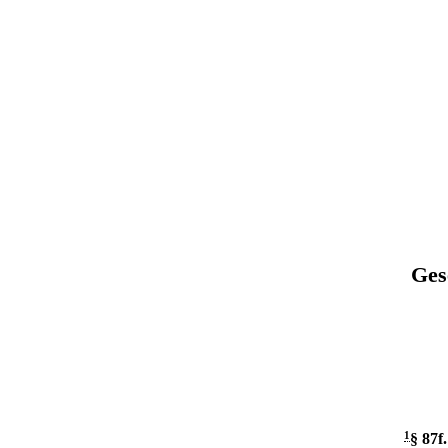
Ges
1
§ 87f
.