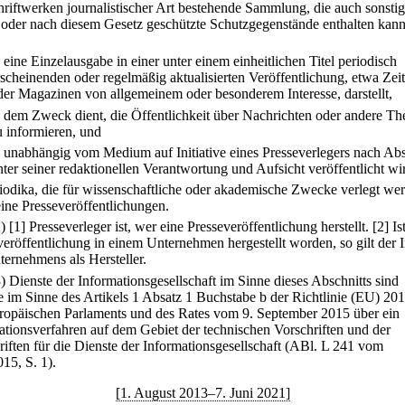
hriftwerken journalistischer Art bestehende Sammlung, die auch sonsti
oder nach diesem Gesetz geschützte Schutzgegenstände enthalten kann
.
eine Einzelausgabe in einer unter einem einheitlichen Titel periodisch
rscheinenden oder regelmäßig aktualisierten Veröffentlichung, etwa Ze
der Magazinen von allgemeinem oder besonderem Interesse, darstellt,
.
dem Zweck dient, die Öffentlichkeit über Nachrichten oder andere T
u informieren, und
.
unabhängig vom Medium auf Initiative eines Presseverlegers nach Abs
nter seiner redaktionellen Verantwortung und Aufsicht veröffentlicht wi
riodika, die für wissenschaftliche oder akademische Zwecke verlegt we
eine Presseveröffentlichungen.
2)
[1] Presseverleger ist, wer eine Presseveröffentlichung herstellt.
[2] Is
veröffentlichung in einem Unternehmen hergestellt worden, so gilt der 
ternehmens als Hersteller.
3) Dienste der Informationsgesellschaft im Sinne dieses Abschnitts sind
e im Sinne des Artikels 1 Absatz 1 Buchstabe b der Richtlinie (EU) 20
ropäischen Parlaments und des Rates vom 9. September 2015 über ein
ationsverfahren auf dem Gebiet der technischen Vorschriften und der
riften für die Dienste der Informationsgesellschaft (ABl. L 241 vom
15, S. 1).
[1. August 2013–7. Juni 2021]