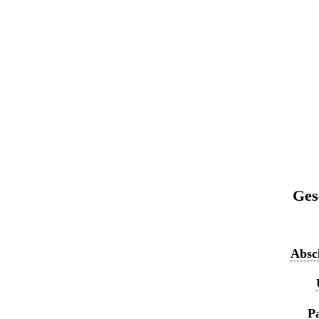
Ges
Absch
Pa