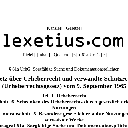
[
Kanzlei
] [
Gesetze
]
[
Titelei
] [
Inhalt
] [
Quellen
]
[
<
]
§ 61a UrhG
[
>
]
§ 61a UrhG. Sorgfältige Suche und Dokumentationspflichten
etz über Urheberrecht und verwandte Schutzre
(Urheberrechtsgesetz) vom 9. September 1965
Teil 1. Urheberrecht
nitt 6. Schranken des Urheberrechts durch gesetzlich erl
Nutzungen
Unterabschnitt 5. Besondere gesetzlich erlaubte Nutzunge
verwaister Werke
ragraf 61a. Sorgfältige Suche und Dokumentationspflich