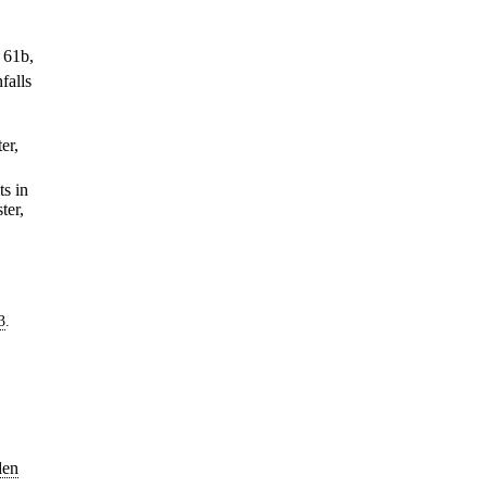
 61b,
falls
er,
ts in
ter,
3
.
den