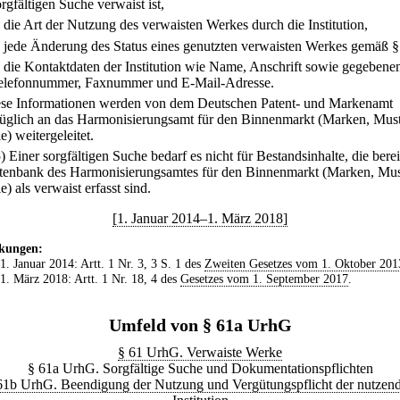
orgfältigen Suche verwaist ist,
.
die Art der Nutzung des verwaisten Werkes durch die Institution,
.
jede Änderung des Status eines genutzten verwaisten Werkes gemäß §
.
die Kontaktdaten der Institution wie Name, Anschrift sowie gegebenen
elefonnummer, Faxnummer und E-Mail-Adresse.
ese Informationen werden von dem Deutschen Patent- und Markenamt
üglich an das Harmonisierungsamt für den Binnenmarkt (Marken, Must
) weitergeleitet.
5) Einer sorgfältigen Suche bedarf es nicht für Bestandsinhalte, die berei
tenbank des Harmonisierungsamtes für den Binnenmarkt (Marken, Mus
) als verwaist erfasst sind.
[1. Januar 2014–1. März 2018]
kungen:
 1. Januar 2014: Artt. 1 Nr. 3, 3 S. 1 des
Zweiten Gesetzes vom 1. Oktober 201
 1. März 2018: Artt. 1 Nr. 18, 4 des
Gesetzes vom 1. September 2017
.
Umfeld von § 61a UrhG
§ 61 UrhG. Verwaiste Werke
§ 61a UrhG. Sorgfältige Suche und Dokumentationspflichten
61b UrhG. Beendigung der Nutzung und Vergütungspflicht der nutzen