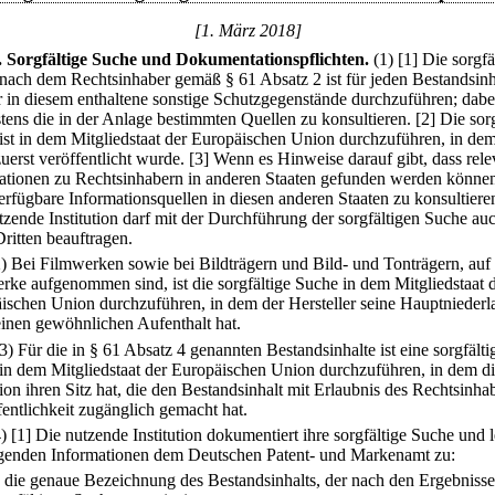
[1. März 2018]
.
Sorgfältige Suche und Dokumentationspflichten.
(1)
[1] Die sorgfä
nach dem Rechtsinhaber gemäß § 61 Absatz 2 ist für jeden Bestandsinh
r in diesem enthaltene sonstige Schutzgegenstände durchzuführen; dabe
tens die in der Anlage bestimmten Quellen zu konsultieren.
[2] Die sor
ist in dem Mitgliedstaat der Europäischen Union durchzuführen, in de
uerst veröffentlicht wurde.
[3] Wenn es Hinweise darauf gibt, dass rele
ationen zu Rechtsinhabern in anderen Staaten gefunden werden können
erfügbare Informationsquellen in diesen anderen Staaten zu konsultiere
tzende Institution darf mit der Durchführung der sorgfältigen Suche au
Dritten beauftragen.
2) Bei Filmwerken sowie bei Bildträgern und Bild- und Tonträgern, auf
rke aufgenommen sind, ist die sorgfältige Suche in dem Mitgliedstaat 
ischen Union durchzuführen, in dem der Hersteller seine Hauptniederl
einen gewöhnlichen Aufenthalt hat.
(3) Für die in § 61 Absatz 4 genannten Bestandsinhalte ist eine sorgfälti
in dem Mitgliedstaat der Europäischen Union durchzuführen, in dem d
tion ihren Sitz hat, die den Bestandsinhalt mit Erlaubnis des Rechtsinha
fentlichkeit zugänglich gemacht hat.
4)
[1] Die nutzende Institution dokumentiert ihre sorgfältige Suche und l
lgenden Informationen dem Deutschen Patent- und Markenamt zu:
.
die genaue Bezeichnung des Bestandsinhalts, der nach den Ergebnisse