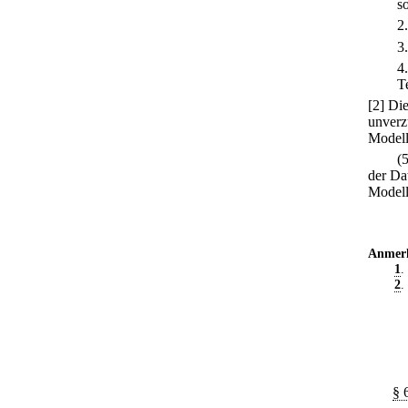
s
2
3
4
T
[2] Di
unverz
Modelle
(
der Da
Modelle
Anmer
1
.
2
.
§ 