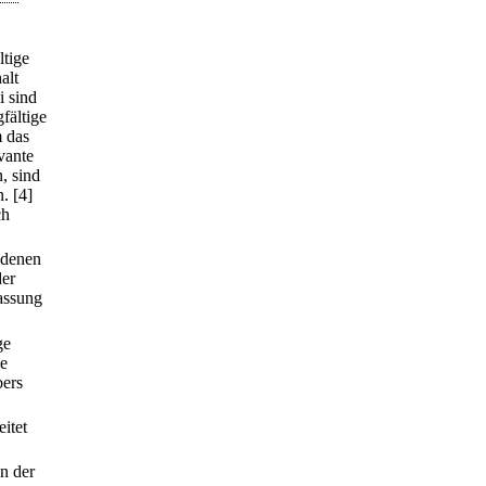
ltige
alt
i sind
gfältige
m das
vante
, sind
n.
[4]
ch
 denen
der
assung
ge
ie
bers
eitet
n der