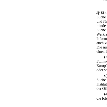
1
§ 61a
Suche 
und fü
mindes
Suche 
Werk z
Inform
auch v
Die nu
einen 
(
Filmwe
Europä
oder s
2
Suche 
Institu
der Öf
(
die fo
1