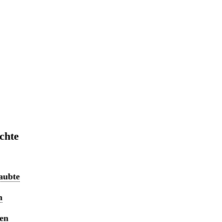
chte
aubte
n
ten