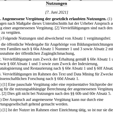
Nutzungen
[7. Juni 2021]
.
Angemessene Vergütung der gesetzlich erlaubten Nutzungen.
(1)
gen nach Maßgabe dieses Unterabschnitts hat der Urheber Anspruch a
g einer angemessenen Vergütung.
[2] Vervielfältigungen sind nach den
c zu vergüten.
2) Folgende Nutzungen sind abweichend von Absatz 1 vergütungsfrei:
.
die öffentliche Wiedergabe für Angehörige von Bildungseinrichtunge
eren Familien nach § 60a Absatz 1 Nummer 1 und 3 sowie Absatz 2 mi
usnahme der öffentlichen Zugänglichmachung,
2.
Vervielfältigungen zum Zweck der Erhaltung gemäß § 60e Absatz 1 
owie § 60f Absatz 1 und 3 sowie zum Zweck der Indexierung,
atalogisierung und Restaurierung nach § 60e Absatz 1 und § 60f Absat
3.
Vervielfältigungen im Rahmen des Text und Data Mining für Zwecke
issenschaftlichen Forschung nach § 60d Absatz 1.
3)
[1] Eine pauschale Vergütung oder eine repräsentative Stichprobe der
g für die nutzungsabhängige Berechnung der angemessenen Vergütun
.
[2] Dies gilt nicht bei Nutzungen nach den §§ 60b und 60e Absatz 5.
4) Der Anspruch auf angemessene Vergütung kann nur durch eine
tungsgesellschaft geltend gemacht werden.
5)
[1] Ist der Nutzer im Rahmen einer Einrichtung tätig, so ist nur sie die