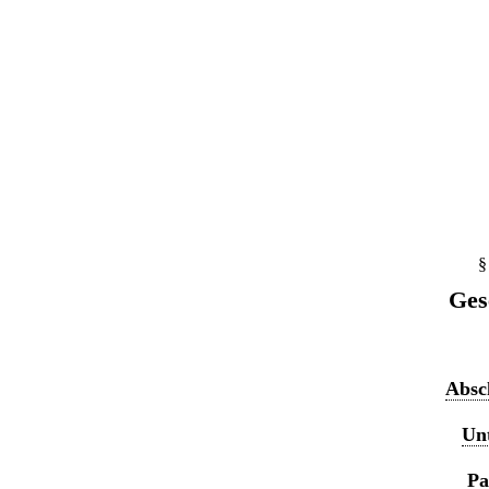
§
Ges
Absch
Unt
Pa