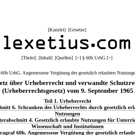
[
Kanzlei
] [
Gesetze
]
[
Titelei
] [
Inhalt
] [
Quellen
]
[
<
]
§ 60h UrhG
[
>
]
 60h UrhG. Angemessene Vergütung der gesetzlich erlaubten Nutzung
etz über Urheberrecht und verwandte Schutzre
(Urheberrechtsgesetz) vom 9. September 1965
Teil 1. Urheberrecht
nitt 6. Schranken des Urheberrechts durch gesetzlich erl
Nutzungen
erabschnitt 4. Gesetzlich erlaubte Nutzungen für Unterri
Wissenschaft und Institutionen
ragraf 60h. Angemessene Vergütung der gesetzlich erlaub