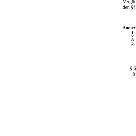
Vergüt
den §§
Anmer
1
.
2
.
3
.
§ 6
§