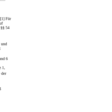
[1] Für
uf
 §§ 54
n und
t
und 6
z 1,
 der
g