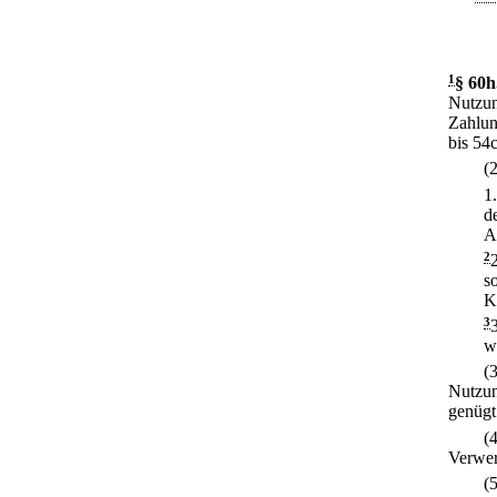
1
§ 60h
Nutzun
Zahlun
bis 54
(
1
d
A
2
s
K
3
w
(
Nutzun
genügt
(
Verwer
(