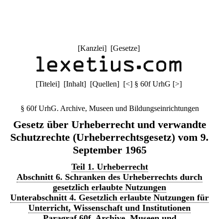
[
Kanzlei
] [
Gesetze
]
[
Titelei
] [
Inhalt
] [
Quellen
]
[
<
]
§ 60f UrhG
[
>
]
§ 60f UrhG. Archive, Museen und Bildungseinrichtungen
Gesetz über Urheberrecht und verwandte
Schutzrechte (Urheberrechtsgesetz) vom 9.
September 1965
Teil 1. Urheberrecht
Abschnitt 6. Schranken des Urheberrechts durch
gesetzlich erlaubte Nutzungen
Unterabschnitt 4. Gesetzlich erlaubte Nutzungen für
Unterricht, Wissenschaft und Institutionen
Paragraf 60f. Archive, Museen und