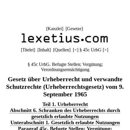
[
Kanzlei
] [
Gesetze
]
[
Titelei
] [
Inhalt
] [
Quellen
]
[
<
]
§ 45c UrhG
[
>
]
§ 45c UrhG. Befugte Stellen; Vergütung;
Verordnungsermächtigung
Gesetz über Urheberrecht und verwandte
Schutzrechte (Urheberrechtsgesetz) vom 9.
September 1965
Teil 1. Urheberrecht
Abschnitt 6. Schranken des Urheberrechts durch
gesetzlich erlaubte Nutzungen
Unterabschnitt 1. Gesetzlich erlaubte Nutzungen
Paragraf 45c. Befugte Stellen; Vergütung;