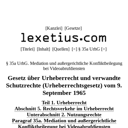
[
Kanzlei
] [
Gesetze
]
[
Titelei
] [
Inhalt
] [
Quellen
]
[
<
]
§ 35a UrhG
[
>
]
§ 35a UrhG. Mediation und außergerichtliche Konfliktbeilegung
bei Videoabrufdiensten
Gesetz über Urheberrecht und verwandte
Schutzrechte (Urheberrechtsgesetz) vom 9.
September 1965
Teil 1. Urheberrecht
Abschnitt 5. Rechtsverkehr im Urheberrecht
Unterabschnitt 2. Nutzungsrechte
Paragraf 35a. Mediation und außergerichtliche
Konfliktbeilegung bei Videoabrufdiensten