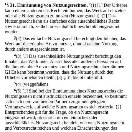
1
§ 31
.
Einräumung von Nutzungsrechten.
2
(1)
[1] Der Urheber
kann einem anderen das Recht einräumen, das Werk auf einzelne
oder alle Nutzungsarten zu nutzen (Nutzungsrecht).
[2] Das
Nutzungsrecht kann als einfaches oder ausschließliches Recht
sowie räumlich, zeitlich oder inhaltlich beschränkt eingeräumt
werden.
3
(2) Das einfache Nutzungsrecht berechtigt den Inhaber, das
Werk auf die erlaubte Art zu nutzen, ohne dass eine Nutzung
durch andere ausgeschlossen ist.
4
(3)
[1] Das ausschließliche Nutzungsrecht berechtigt den
Inhaber, das Werk unter Ausschluss aller anderen Personen auf
die ihm erlaubte Art zu nutzen und Nutzungsrechte einzuräumen.
[2] Es kann bestimmt werden, dass die Nutzung durch den
Urheber vorbehalten bleibt.
[3] § 35 bleibt unberührt.
5
(4) (weggefallen)
6
(5)
[1] Sind bei der Einräumung eines Nutzungsrechts die
Nutzungsarten nicht ausdrücklich einzeln bezeichnet, so bestimmt
sich nach dem von beiden Partnern zugrunde gelegten
Vertragszweck, auf welche Nutzungsarten es sich erstreckt.
[2]
Entsprechendes gilt für die Frage, ob ein Nutzungsrecht
eingeräumt wird, ob es sich um ein einfaches oder
ausschließliches Nutzungsrecht handelt, wie weit Nutzungsrecht
und Verbotsrecht reichen und welchen Einschränkungen das