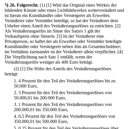
1
§ 26
.
Folgerecht.
(1)
[1] Wird das Original eines Werkes der
bildenden Künste oder eines Lichtbildwerkes weiterveräußert und
ist hieran ein Kunsthändler oder Versteigerer als Erwerber,
Veräußerer oder Vermittler beteiligt, so hat der Veräußerer dem
Urheber einen Anteil des Veräußerungserlöses zu entrichten.
[2]
Als Veräußerungserlös im Sinne des Satzes 1 gilt der
Verkaufspreis ohne Steuern.
[3] Ist der Veräußerer eine
Privatperson, so haftet der als Erwerber oder Vermittler beteiligte
Kunsthändler oder Versteigerer neben ihm als Gesamtschuldner;
im Verhältnis zueinander ist der Veräußerer allein verpflichtet.
[4]
Die Verpflichtung nach Satz 1 entfällt, wenn der
Veräußerungserlös weniger als 400 Euro beträgt.
(2)
[1] Die Höhe des Anteils des Veräußerungserlöses
beträgt:
1.
4 Prozent für den Teil des Veräußerungserlöses bis zu
50.000 Euro,
2.
3 Prozent für den Teil des Veräußerungserlöses von
50.000,01 bis 200.000 Euro,
3.
1 Prozent für den Teil des Veräußerungserlöses von
200.000,01 bis 350.000 Euro,
4.
0,5 Prozent für den Teil des Veräußerungserlöses von
350.000,01 bis 500.000 Euro,
5.
0,25 Prozent für den Teil des Veräußerungserlöses über