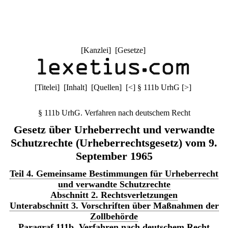
[
Kanzlei
] [
Gesetze
]
[
Titelei
] [
Inhalt
] [
Quellen
]
[
<
]
§ 111b UrhG
[
>
]
§ 111b UrhG. Verfahren nach deutschem Recht
Gesetz über Urheberrecht und verwandte
Schutzrechte (Urheberrechtsgesetz) vom 9.
September 1965
Teil 4. Gemeinsame Bestimmungen für Urheberrecht
und verwandte Schutzrechte
Abschnitt 2. Rechtsverletzungen
Unterabschnitt 3. Vorschriften über Maßnahmen der
Zollbehörde
Paragraf 111b. Verfahren nach deutschem Recht