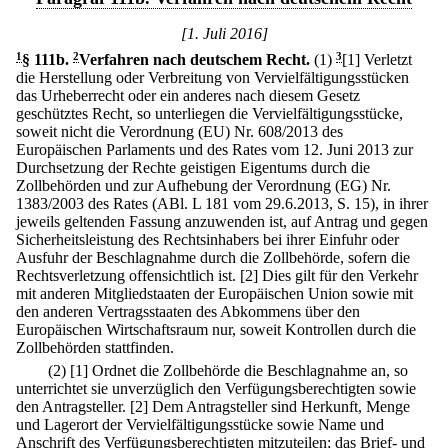
[1. Juli 2016]
1
§ 111b
.
2
Verfahren nach deutschem Recht.
(1)
3
[1] Verletzt
die Herstellung oder Verbreitung von Vervielfältigungsstücken
das Urheberrecht oder ein anderes nach diesem Gesetz
geschütztes Recht, so unterliegen die Vervielfältigungsstücke,
soweit nicht die Verordnung (EU) Nr. 608/2013 des
Europäischen Parlaments und des Rates vom 12. Juni 2013 zur
Durchsetzung der Rechte geistigen Eigentums durch die
Zollbehörden und zur Aufhebung der Verordnung (EG) Nr.
1383/2003 des Rates (ABl. L 181 vom 29.6.2013, S. 15), in ihrer
jeweils geltenden Fassung anzuwenden ist, auf Antrag und gegen
Sicherheitsleistung des Rechtsinhabers bei ihrer Einfuhr oder
Ausfuhr der Beschlagnahme durch die Zollbehörde, sofern die
Rechtsverletzung offensichtlich ist.
[2] Dies gilt für den Verkehr
mit anderen Mitgliedstaaten der Europäischen Union sowie mit
den anderen Vertragsstaaten des Abkommens über den
Europäischen Wirtschaftsraum nur, soweit Kontrollen durch die
Zollbehörden stattfinden.
(2)
[1] Ordnet die Zollbehörde die Beschlagnahme an, so
unterrichtet sie unverzüglich den Verfügungsberechtigten sowie
den Antragsteller.
[2] Dem Antragsteller sind Herkunft, Menge
und Lagerort der Vervielfältigungsstücke sowie Name und
Anschrift des Verfügungsberechtigten mitzuteilen; das Brief- und