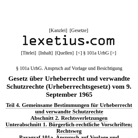
[
Kanzlei
] [
Gesetze
]
[
Titelei
] [
Inhalt
] [
Quellen
]
[
<
]
§ 101a UrhG
[
>
]
§ 101a UrhG. Anspruch auf Vorlage und Besichtigung
Gesetz über Urheberrecht und verwandte
Schutzrechte (Urheberrechtsgesetz) vom 9.
September 1965
Teil 4. Gemeinsame Bestimmungen für Urheberrecht
und verwandte Schutzrechte
Abschnitt 2. Rechtsverletzungen
Unterabschnitt 1. Bürgerlich-rechtliche Vorschriften;
Rechtsweg
Paragraf 101a. Anspruch auf Vorlage und