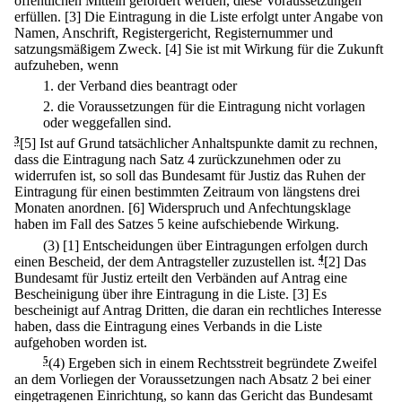
öffentlichen Mitteln gefördert werden, diese Voraussetzungen
erfüllen.
[3] Die Eintragung in die Liste erfolgt unter Angabe von
Namen, Anschrift, Registergericht, Registernummer und
satzungsmäßigem Zweck.
[4] Sie ist mit Wirkung für die Zukunft
aufzuheben, wenn
1.
der Verband dies beantragt oder
2.
die Voraussetzungen für die Eintragung nicht vorlagen
oder weggefallen sind.
3
[5] Ist auf Grund tatsächlicher Anhaltspunkte damit zu rechnen,
dass die Eintragung nach Satz 4 zurückzunehmen oder zu
widerrufen ist, so soll das Bundesamt für Justiz das Ruhen der
Eintragung für einen bestimmten Zeitraum von längstens drei
Monaten anordnen.
[6] Widerspruch und Anfechtungsklage
haben im Fall des Satzes 5 keine aufschiebende Wirkung.
(3)
[1] Entscheidungen über Eintragungen erfolgen durch
einen Bescheid, der dem Antragsteller zuzustellen ist.
4
[2] Das
Bundesamt für Justiz erteilt den Verbänden auf Antrag eine
Bescheinigung über ihre Eintragung in die Liste.
[3] Es
bescheinigt auf Antrag Dritten, die daran ein rechtliches Interesse
haben, dass die Eintragung eines Verbands in die Liste
aufgehoben worden ist.
5
(4) Ergeben sich in einem Rechtsstreit begründete Zweifel
an dem Vorliegen der Voraussetzungen nach Absatz 2 bei einer
eingetragenen Einrichtung, so kann das Gericht das Bundesamt