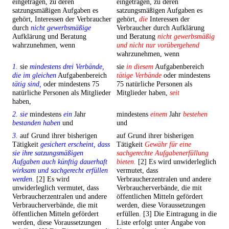
eingetragen, zu deren
eingetragen, zu deren
satzungsmäßigen Aufgaben es
satzungsmäßigen Aufgaben es
gehört, Interessen der Verbraucher
gehört,
die
Interessen der
durch
nicht gewerbsmäßige
Verbraucher durch Aufklärung
Aufklärung und Beratung
und Beratung
nicht gewerbsmäßig
wahrzunehmen, wenn
und nicht nur vorübergehend
wahrzunehmen, wenn
1.
sie
mindestens drei Verbände,
sie
in diesem
Aufgabenbereich
die im gleichen
Aufgabenbereich
tätige Verbände
oder mindestens
tätig sind,
oder mindestens 75
75 natürliche Personen als
natürliche Personen als Mitglieder
Mitglieder haben,
seit
haben,
2. sie
mindestens
ein
Jahr
mindestens
einem
Jahr
bestehen
bestanden haben
und
und
3.
auf Grund ihrer bisherigen
auf Grund ihrer bisherigen
Tätigkeit
gesichert erscheint, dass
Tätigkeit
Gewähr für eine
sie ihre satzungsmäßigen
sachgerechte Aufgabenerfüllung
Aufgaben auch künftig dauerhaft
bieten.
[2] Es wird unwiderleglich
wirksam und sachgerecht erfüllen
vermutet, dass
werden.
[2] Es wird
Verbraucherzentralen und andere
unwiderleglich vermutet, dass
Verbraucherverbände, die mit
Verbraucherzentralen und andere
öffentlichen Mitteln gefördert
Verbraucherverbände, die mit
werden, diese Voraussetzungen
öffentlichen Mitteln gefördert
erfüllen. [3] Die Eintragung in die
werden, diese Voraussetzungen
Liste erfolgt unter Angabe von