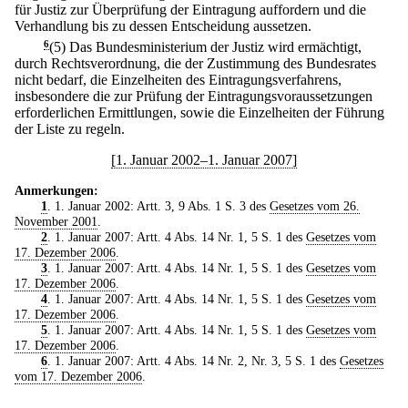
für Justiz zur Überprüfung der Eintragung auffordern und die
Verhandlung bis zu dessen Entscheidung aussetzen.
6
(5) Das Bundesministerium der Justiz wird ermächtigt,
durch Rechtsverordnung, die der Zustimmung des Bundesrates
nicht bedarf, die Einzelheiten des Eintragungsverfahrens,
insbesondere die zur Prüfung der Eintragungsvoraussetzungen
erforderlichen Ermittlungen, sowie die Einzelheiten der Führung
der Liste zu regeln.
[1. Januar 2002–1. Januar 2007]
Anmerkungen:
1
. 1. Januar 2002: Artt. 3, 9 Abs. 1 S. 3 des
Gesetzes vom 26.
November 2001
.
2
. 1. Januar 2007: Artt. 4 Abs. 14 Nr. 1, 5 S. 1 des
Gesetzes vom
17. Dezember 2006
.
3
. 1. Januar 2007: Artt. 4 Abs. 14 Nr. 1, 5 S. 1 des
Gesetzes vom
17. Dezember 2006
.
4
. 1. Januar 2007: Artt. 4 Abs. 14 Nr. 1, 5 S. 1 des
Gesetzes vom
17. Dezember 2006
.
5
. 1. Januar 2007: Artt. 4 Abs. 14 Nr. 1, 5 S. 1 des
Gesetzes vom
17. Dezember 2006
.
6
. 1. Januar 2007: Artt. 4 Abs. 14 Nr. 2, Nr. 3, 5 S. 1 des
Gesetzes
vom 17. Dezember 2006
.