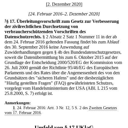
[2. Dezember 2020]
[24. Februar 2016–2. Dezember 2020]
1
§ 17
.
Überleitungsvorschrift zum Gesetz zur Verbesserung
der zivilrechtlichen Durchsetzung von
verbraucherschützenden Vorschriften des
Datenschutzrechts.
§ 2 Absatz 2 Satz 1 Nummer 11 in der ab
dem 24. Februar 2016 geltenden Fassung findet bis zum Ablauf
des 30. September 2016 keine Anwendung auf
Zuwiderhandlungen gegen § 4b des Bundesdatenschutzgesetzes,
soweit die Datenübermittlung bis zum 6. Oktober 2015 auf der
Grundlage der Entscheidung 2000/520/EG der Kommission vom
26. Juli 2000 gemäß der Richtlinie 95/46/EG des Europäischen
Parlaments und des Rates über die Angemessenheit des von den
Grundsätzen des "sicheren Hafens" und der diesbezüglichen
"Häufig gestellten Fragen" (FAQ) gewährleisteten Schutzes,
vorgelegt vom Handelsministerium der USA (ABl. L 215 vom
25.8.2000, S. 7) erfolgt ist.
Anmerkungen:
1
. 24. Februar 2016: Artt. 3 Nr. 12, 5 S. 2 des
Zweiten Gesetzes
vom 17. Februar 2016
.
Umfeld von § 17 UKlaG