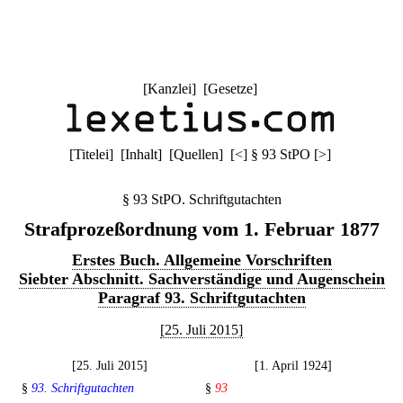
[
Kanzlei
] [
Gesetze
]
[
Titelei
] [
Inhalt
] [
Quellen
]
[
<
]
§ 93 StPO
[
>
]
§ 93 StPO. Schriftgutachten
Strafprozeßordnung vom 1. Februar 1877
Erstes Buch. Allgemeine Vorschriften
Siebter Abschnitt. Sachverständige und Augenschein
Paragraf 93. Schriftgutachten
[25. Juli 2015]
[25. Juli 2015]
[1. April 1924]
§
93. Schriftgutachten
§
93