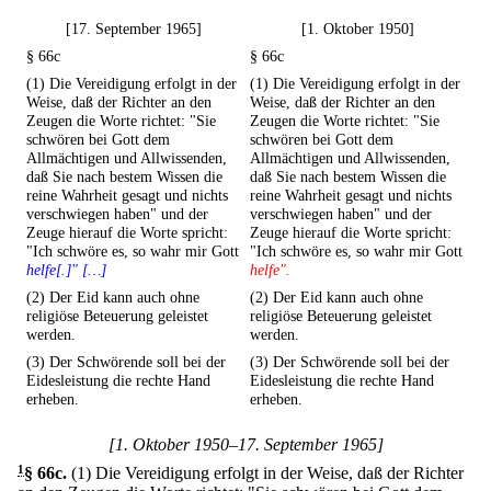
[17. September 1965]
[1. Oktober 1950]
§ 66c
§ 66c
(1) Die Vereidigung erfolgt in der
(1) Die Vereidigung erfolgt in der
Weise, daß der Richter an den
Weise, daß der Richter an den
Zeugen die Worte richtet: "Sie
Zeugen die Worte richtet: "Sie
schwören bei Gott dem
schwören bei Gott dem
Allmächtigen und Allwissenden,
Allmächtigen und Allwissenden,
daß Sie nach bestem Wissen die
daß Sie nach bestem Wissen die
reine Wahrheit gesagt und nichts
reine Wahrheit gesagt und nichts
verschwiegen haben" und der
verschwiegen haben" und der
Zeuge hierauf die Worte spricht:
Zeuge hierauf die Worte spricht:
"Ich schwöre es, so wahr mir Gott
"Ich schwöre es, so wahr mir Gott
helfe[.]" […]
helfe".
(2) Der Eid kann auch ohne
(2) Der Eid kann auch ohne
religiöse Beteuerung geleistet
religiöse Beteuerung geleistet
werden.
werden.
(3) Der Schwörende soll bei der
(3) Der Schwörende soll bei der
Eidesleistung die rechte Hand
Eidesleistung die rechte Hand
erheben.
erheben.
[1. Oktober 1950–17. September 1965]
1
§ 66c
.
(1) Die Vereidigung erfolgt in der Weise, daß der Richter