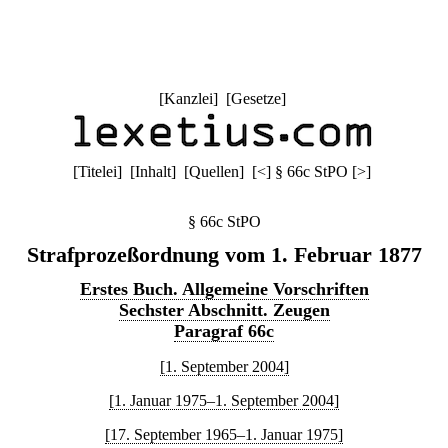
[
Kanzlei
] [
Gesetze
]
[
Titelei
] [
Inhalt
] [
Quellen
]
[
<
]
§ 66c StPO
[
>
]
§ 66c StPO
Strafprozeßordnung vom 1. Februar 1877
Erstes Buch. Allgemeine Vorschriften
Sechster Abschnitt. Zeugen
Paragraf 66c
[1. September 2004]
[1. Januar 1975–1. September 2004]
[17. September 1965–1. Januar 1975]