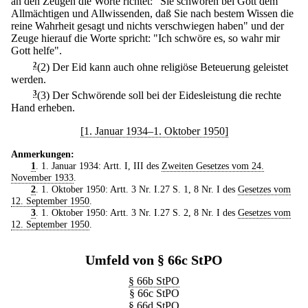
an den Zeugen die Worte richtet: "Sie schwören bei Gott dem
Allmächtigen und Allwissenden, daß Sie nach bestem Wissen die
reine Wahrheit gesagt und nichts verschwiegen haben" und der
Zeuge hierauf die Worte spricht: "Ich schwöre es, so wahr mir
Gott helfe".
2
(2) Der Eid kann auch ohne religiöse Beteuerung geleistet
werden.
3
(3) Der Schwörende soll bei der Eidesleistung die rechte
Hand erheben.
[1. Januar 1934–1. Oktober 1950]
Anmerkungen:
1
. 1. Januar 1934: Artt. I, III des
Zweiten Gesetzes vom 24.
November 1933
.
2
. 1. Oktober 1950: Artt. 3 Nr. I.27 S. 1, 8 Nr. I des
Gesetzes vom
12. September 1950
.
3
. 1. Oktober 1950: Artt. 3 Nr. I.27 S. 2, 8 Nr. I des
Gesetzes vom
12. September 1950
.
Umfeld von § 66c StPO
§ 66b StPO
§ 66c StPO
§ 66d StPO