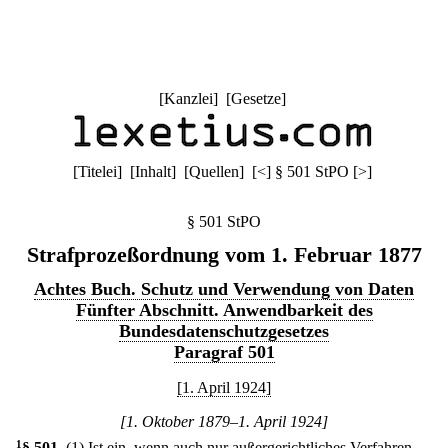
[
Kanzlei
] [
Gesetze
]
[
Titelei
] [
Inhalt
] [
Quellen
]
[
<
]
§ 501 StPO
[
>
]
§ 501 StPO
Strafprozeßordnung vom 1. Februar 1877
Achtes Buch. Schutz und Verwendung von Daten
Fünfter Abschnitt. Anwendbarkeit des
Bundesdatenschutzgesetzes
Paragraf 501
[1. April 1924]
[1. Oktober 1879–1. April 1924]
1
§ 501
.
(1) Ist ein, wenn auch nur außergerichtliches Verfahren