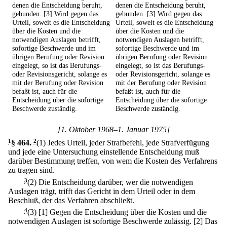
denen die Entscheidung beruht,
denen die Entscheidung beruht,
gebunden. [3] Wird gegen das
gebunden. [3] Wird gegen das
Urteil, soweit es die Entscheidung
Urteil, soweit es die Entscheidung
über die Kosten und die
über die Kosten und die
notwendigen Auslagen betrifft,
notwendigen Auslagen betrifft,
sofortige Beschwerde und im
sofortige Beschwerde und im
übrigen Berufung oder Revision
übrigen Berufung oder Revision
eingelegt, so ist das Berufungs-
eingelegt, so ist das Berufungs-
oder Revisionsgericht, solange es
oder Revisionsgericht, solange es
mit der Berufung oder Revision
mit der Berufung oder Revision
befaßt ist, auch für die
befaßt ist, auch für die
Entscheidung über die sofortige
Entscheidung über die sofortige
Beschwerde zuständig.
Beschwerde zuständig.
[1. Oktober 1968–1. Januar 1975]
1
§ 464
.
2
(1) Jedes Urteil, jeder Strafbefehl, jede Strafverfügung
und jede eine Untersuchung einstellende Entscheidung muß
darüber Bestimmung treffen, von wem die Kosten des Verfahrens
zu tragen sind.
3
(2) Die Entscheidung darüber, wer die notwendigen
Auslagen trägt, trifft das Gericht in dem Urteil oder in dem
Beschluß, der das Verfahren abschließt.
4
(3)
[1] Gegen die Entscheidung über die Kosten und die
notwendigen Auslagen ist sofortige Beschwerde zulässig.
[2] Das