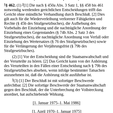
1
§ 462
.
(1)
2
[1] Die nach § 450a Abs. 3 Satz 1, §§ 458 bis 461
notwendig werdenden gerichtlichen Entscheidungen trifft das
Gericht ohne mündliche Verhandlung durch Beschluß.
[2] Dies
gilt auch für die Wiederverleihung verlorener Fähigkeiten und
Rechte (§ 45b des Strafgesetzbuches), die Aufhebung des
Vorbehalts der Einziehung und die nachträgliche Anordnung der
Einziehung eines Gegenstandes (§ 74b Abs. 2 Satz 3 des
Strafgesetzbuches), die nachträgliche Anordnung von Verfall oder
Einziehung des Wertersatzes (§ 76 des Strafgesetzbuches) sowie
für die Verlängerung der Verjährungsfrist (§ 79b des
Strafgesetzbuches).
(2)
[1] Vor der Entscheidung sind die Staatsanwaltschaft und
der Verurteilte zu hören.
[2] Das Gericht kann von der Anhörung
des Verurteilten in den Fällen einer Entscheidung nach § 79b des
Strafgesetzbuches absehen, wenn infolge bestimmter Tatsachen
anzunehmen ist, daß die Anhörung nicht ausführbar ist.
3
(3)
[1] Der Beschluß ist mit sofortiger Beschwerde
anfechtbar.
[2] Die sofortige Beschwerde der Staatsanwaltschaft
gegen den Beschluß, der die Unterbrechung der Vollstreckung
anordnet, hat aufschiebende Wirkung.
[1. Januar 1975–1. Mai 1986]
[1. April 1970–1. Januar 1975]