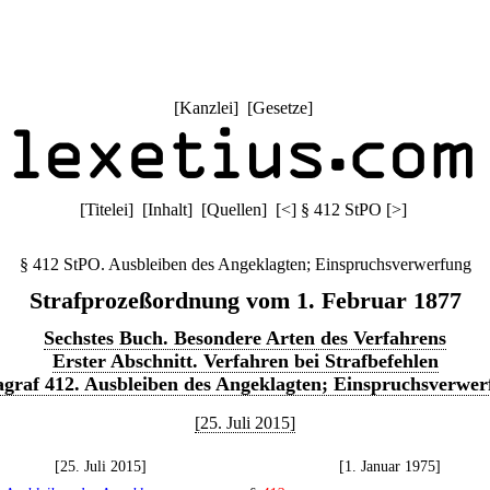
[
Kanzlei
] [
Gesetze
]
[
Titelei
] [
Inhalt
] [
Quellen
]
[
<
]
§ 412 StPO
[
>
]
§ 412 StPO. Ausbleiben des Angeklagten; Einspruchsverwerfung
Strafprozeßordnung vom 1. Februar 1877
Sechstes Buch. Besondere Arten des Verfahrens
Erster Abschnitt. Verfahren bei Strafbefehlen
agraf 412. Ausbleiben des Angeklagten; Einspruchsverwer
[25. Juli 2015]
[25. Juli 2015]
[1. Januar 1975]