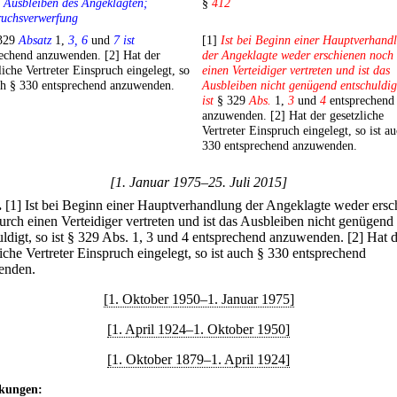
 Ausbleiben des Angeklagten;
§
412
ruchsverwerfung
 329
Absatz
1,
3, 6
und
7 ist
[1]
Ist bei Beginn einer Hauptverhand
rechend anzuwenden. [2] Hat der
der Angeklagte weder erschienen noch
liche Vertreter Einspruch eingelegt, so
einen Verteidiger vertreten und ist das
ch § 330 entsprechend anzuwenden.
Ausbleiben nicht genügend entschuldig
ist
§ 329
Abs.
1,
3
und
4
entsprechend
anzuwenden. [2] Hat der gesetzliche
Vertreter Einspruch eingelegt, so ist a
330 entsprechend anzuwenden.
[1. Januar 1975–25. Juli 2015]
.
[1] Ist bei Beginn einer Hauptverhandlung der Angeklagte weder ersc
urch einen Verteidiger vertreten und ist das Ausbleiben nicht genügend
uldigt, so ist § 329 Abs. 1, 3 und 4 entsprechend anzuwenden.
[2] Hat 
iche Vertreter Einspruch eingelegt, so ist auch § 330 entsprechend
enden.
[1. Oktober 1950–1. Januar 1975]
[1. April 1924–1. Oktober 1950]
[1. Oktober 1879–1. April 1924]
kungen: