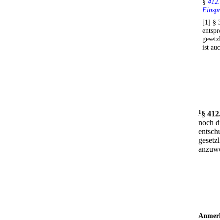
§
412.
Einsp
[1] §
entsp
gesetz
ist au
1
§ 412
noch d
entsch
gesetzl
anzuw
Anmer