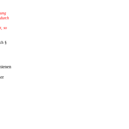
lung
 durch
t, so
uch §
hienen
der