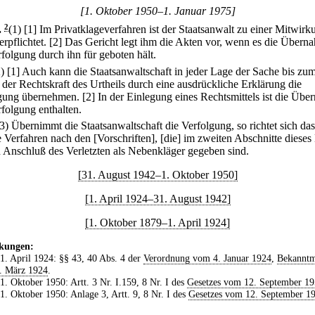
[1. Oktober 1950–1. Januar 1975]
.
2
(1)
[1] Im Privatklageverfahren ist der Staatsanwalt zu einer Mitwirk
erpflichtet.
[2] Das Gericht legt ihm die Akten vor, wenn es die Übern
rfolgung durch ihn für geboten hält.
2)
[1] Auch kann die Staatsanwaltschaft in jeder Lage der Sache bis zu
t der Rechtskraft des Urtheils durch eine ausdrückliche Erklärung die
gung übernehmen.
[2] In der Einlegung eines Rechtsmittels ist die Üb
rfolgung enthalten.
(3) Übernimmt die Staatsanwaltschaft die Verfolgung, so richtet sich das
e Verfahren nach den [Vorschriften], [die] im zweiten Abschnitte diese
n Anschluß des Verletzten als Nebenkläger gegeben sind.
[31. August 1942–1. Oktober 1950]
[1. April 1924–31. August 1942]
[1. Oktober 1879–1. April 1924]
kungen:
 1. April 1924: §§ 43, 40 Abs. 4 der
Verordnung vom 4. Januar 1924
,
Bekannt
. März 1924
.
 1. Oktober 1950: Artt. 3 Nr. I.159, 8 Nr. I des
Gesetzes vom 12. September 1
 1. Oktober 1950: Anlage 3, Artt. 9, 8 Nr. I des
Gesetzes vom 12. September 1