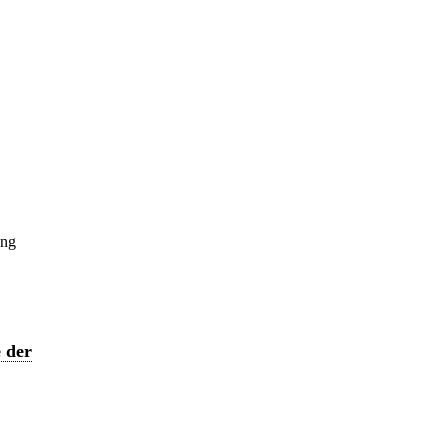
ung
 der