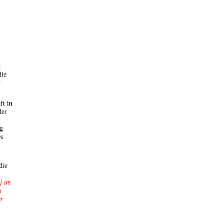
t
die
r
ft in
der
ng
es
die
] im
n
er