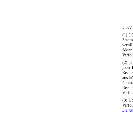
§ 377
(1) [1
Staats
verpfl
Akten
Verfol
(2) [1
jeder 
Rechts
ausdrü
überne
Rechts
Verfol
(3) Üb
Verfo
Stellu