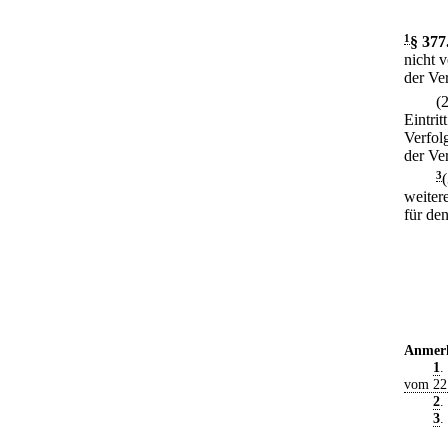
1
§ 377
nicht v
der Ve
(
Eintrit
Verfol
der Ve
3
weiter
für de
Anmer
1
.
vom 22
2
.
3
.