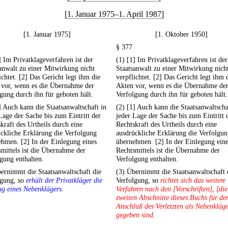
[1. Januar 1975–1. April 1987]
[1. Januar 1975]
[1. Oktober 1950]
§ 377
] Im Privatklageverfahren ist der
(1) [1] Im Privatklageverfahren ist der
anwalt zu einer Mitwirkung nicht
Staatsanwalt zu einer Mitwirkung nich
ichtet. [2] Das Gericht legt ihm die
verpflichtet. [2] Das Gericht legt ihm 
 vor, wenn es die Übernahme der
Akten vor, wenn es die Übernahme de
gung durch ihn für geboten hält.
Verfolgung durch ihn für geboten hält.
] Auch kann die Staatsanwaltschaft in
(2) [1] Auch kann die Staatsanwaltscha
Lage der Sache bis zum Eintritt der
jeder Lage der Sache bis zum Eintritt 
kraft des Urtheils durch eine
Rechtskraft des Urtheils durch eine
ckliche Erklärung die Verfolgung
ausdrückliche Erklärung die Verfolgu
hmen. [2] In der Einlegung eines
übernehmen. [2] In der Einlegung ein
mittels ist die Übernahme der
Rechtsmittels ist die Übernahme der
gung enthalten.
Verfolgung enthalten.
ernimmt die Staatsanwaltschaft die
(3) Übernimmt die Staatsanwaltschaft 
lgung, so
erhält der Privatkläger die
Verfolgung, so
richtet sich das weitere
ng eines Nebenklägers.
Verfahren nach den [Vorschriften], [die
zweiten Abschnitte dieses Buchs für de
Anschluß des Verletzten als Nebenkläg
gegeben sind.