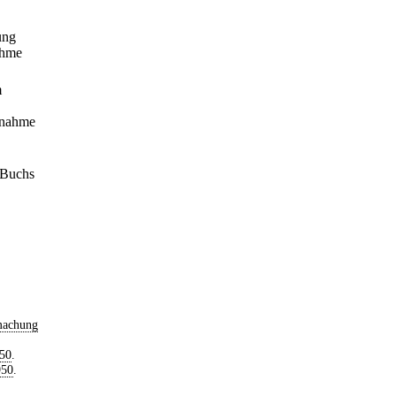
ung
ahme
m
ernahme
s Buchs
machung
950
.
950
.