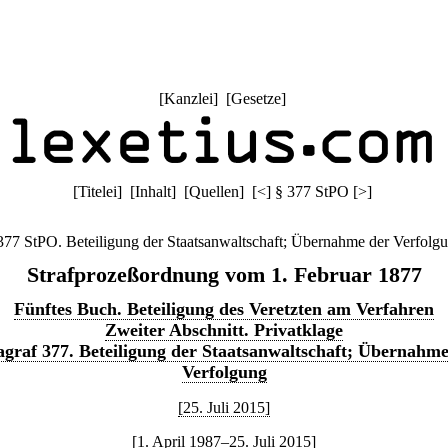
[
Kanzlei
] [
Gesetze
]
[
Titelei
] [
Inhalt
] [
Quellen
]
[
<
]
§ 377 StPO
[
>
]
377 StPO. Beteiligung der Staatsanwaltschaft; Übernahme der Verfolg
Strafprozeßordnung vom 1. Februar 1877
Fünftes Buch. Beteiligung des Veretzten am Verfahren
Zweiter Abschnitt. Privatklage
agraf 377. Beteiligung der Staatsanwaltschaft; Übernahme
Verfolgung
[25. Juli 2015]
[1. April 1987–25. Juli 2015]