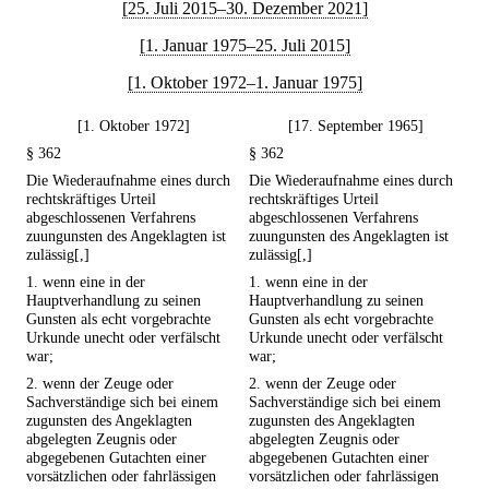
[25. Juli 2015–30. Dezember 2021]
[1. Januar 1975–25. Juli 2015]
[1. Oktober 1972–1. Januar 1975]
[1. Oktober 1972]
[17. September 1965]
§ 362
§ 362
Die Wiederaufnahme eines durch
Die Wiederaufnahme eines durch
rechtskräftiges Urteil
rechtskräftiges Urteil
abgeschlossenen Verfahrens
abgeschlossenen Verfahrens
zuungunsten des Angeklagten ist
zuungunsten des Angeklagten ist
zulässig[,]
zulässig[,]
1. wenn eine in der
1. wenn eine in der
Hauptverhandlung zu seinen
Hauptverhandlung zu seinen
Gunsten als echt vorgebrachte
Gunsten als echt vorgebrachte
Urkunde unecht oder verfälscht
Urkunde unecht oder verfälscht
war;
war;
2. wenn der Zeuge oder
2. wenn der Zeuge oder
Sachverständige sich bei einem
Sachverständige sich bei einem
zugunsten des Angeklagten
zugunsten des Angeklagten
abgelegten Zeugnis oder
abgelegten Zeugnis oder
abgegebenen Gutachten einer
abgegebenen Gutachten einer
vorsätzlichen oder fahrlässigen
vorsätzlichen oder fahrlässigen