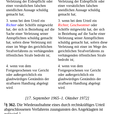
Verletzung der Eidespflicht oder
Verletzung der Eidespflicht oder
einer vorsätzlichen falschen
einer vorsätzlichen falschen
uneidlichen Aussage schuldig
uneidlichen Aussage schuldig
gemacht hat;
gemacht hat;
3. wenn bei dem Urteil ein
3. wenn bei dem Urteil ein
Richter
oder Schöffe mitgewirkt
Richter, Geschworener
oder
hat, der sich in Beziehung auf die
Schöffe mitgewirkt hat, der sich
Sache einer Verletzung seiner
in Beziehung auf die Sache einer
Amtspflichten schuldig gemacht
Verletzung seiner Amtspflichten
hat, sofern diese Verletzung mit
schuldig gemacht hat, sofern diese
einer im Wege des gerichtlichen
Verletzung mit einer im Wege des
Strafverfahrens zu verhängenden
gerichtlichen Strafverfahrens zu
öffentlichen Strafe bedroht ist;
verhängenden öffentlichen Strafe
bedroht ist;
4. wenn von dem
4. wenn von dem
Freigesprochenen vor Gericht
Freigesprochenen vor Gericht
oder außergerichtlich ein
oder außergerichtlich ein
glaubwürdiges Geständnis der
glaubwürdiges Geständnis der
strafbaren Handlung abgelegt
strafbaren Handlung abgelegt
wird.
wird.
[17. September 1965–1. Oktober 1972]
1
§ 362
.
Die Wiederaufnahme eines durch rechtskräftiges Urteil
abgeschlossenen Verfahrens zuungunsten des Angeklagten ist
zulässig[,]