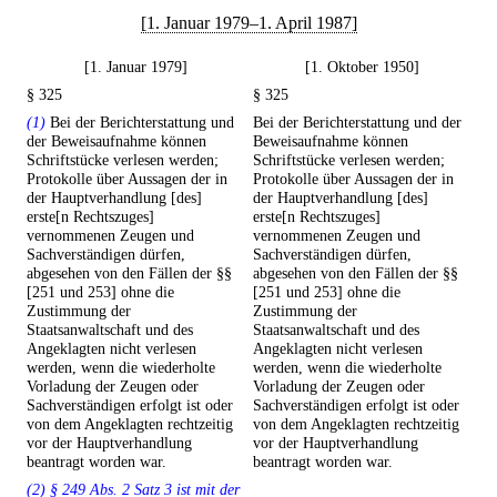
[1. Januar 1979–1. April 1987]
[1. Januar 1979]
[1. Oktober 1950]
§ 325
§ 325
(1)
Bei der Berichterstattung und
Bei der Berichterstattung und der
der Beweisaufnahme können
Beweisaufnahme können
Schriftstücke verlesen werden;
Schriftstücke verlesen werden;
Protokolle über Aussagen der in
Protokolle über Aussagen der in
der Hauptverhandlung [des]
der Hauptverhandlung [des]
erste[n Rechtszuges]
erste[n Rechtszuges]
vernommenen Zeugen und
vernommenen Zeugen und
Sachverständigen dürfen,
Sachverständigen dürfen,
abgesehen von den Fällen der §§
abgesehen von den Fällen der §§
[251 und 253] ohne die
[251 und 253] ohne die
Zustimmung der
Zustimmung der
Staatsanwaltschaft und des
Staatsanwaltschaft und des
Angeklagten nicht verlesen
Angeklagten nicht verlesen
werden, wenn die wiederholte
werden, wenn die wiederholte
Vorladung der Zeugen oder
Vorladung der Zeugen oder
Sachverständigen erfolgt ist oder
Sachverständigen erfolgt ist oder
von dem Angeklagten rechtzeitig
von dem Angeklagten rechtzeitig
vor der Hauptverhandlung
vor der Hauptverhandlung
beantragt worden war.
beantragt worden war.
(2) § 249 Abs. 2 Satz 3 ist mit der