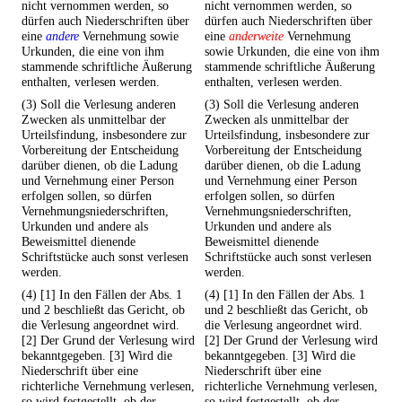
nicht vernommen werden, so
nicht vernommen werden, so
dürfen auch Niederschriften über
dürfen auch Niederschriften über
eine
andere
Vernehmung sowie
eine
anderweite
Vernehmung
Urkunden, die eine von ihm
sowie Urkunden, die eine von ihm
stammende schriftliche Äußerung
stammende schriftliche Äußerung
enthalten, verlesen werden.
enthalten, verlesen werden.
(3) Soll die Verlesung anderen
(3) Soll die Verlesung anderen
Zwecken als unmittelbar der
Zwecken als unmittelbar der
Urteilsfindung, insbesondere zur
Urteilsfindung, insbesondere zur
Vorbereitung der Entscheidung
Vorbereitung der Entscheidung
darüber dienen, ob die Ladung
darüber dienen, ob die Ladung
und Vernehmung einer Person
und Vernehmung einer Person
erfolgen sollen, so dürfen
erfolgen sollen, so dürfen
Vernehmungsniederschriften,
Vernehmungsniederschriften,
Urkunden und andere als
Urkunden und andere als
Beweismittel dienende
Beweismittel dienende
Schriftstücke auch sonst verlesen
Schriftstücke auch sonst verlesen
werden.
werden.
(4) [1] In den Fällen der Abs. 1
(4) [1] In den Fällen der Abs. 1
und 2 beschließt das Gericht, ob
und 2 beschließt das Gericht, ob
die Verlesung angeordnet wird.
die Verlesung angeordnet wird.
[2] Der Grund der Verlesung wird
[2] Der Grund der Verlesung wird
bekanntgegeben. [3] Wird die
bekanntgegeben. [3] Wird die
Niederschrift über eine
Niederschrift über eine
richterliche Vernehmung verlesen,
richterliche Vernehmung verlesen,
so wird festgestellt, ob der
so wird festgestellt, ob der