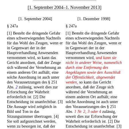
[1. September 2004–1. November 2013]
[1. September 2004]
[1. Dezember 1998]
§ 247a
§ 247a
[1] Besteht die dringende Gefahr
[1] Besteht die dringende Gefahr
eines schwerwiegenden Nachteils
eines schwerwiegenden Nachteils
für das Wohl des Zeugen, wenn er
für das Wohl des Zeugen, wenn er
in Gegenwart der in der
in Gegenwart der in der
Hauptverhandlung Anwesenden
Hauptverhandlung Anwesenden
vernommen wird, so kann das
vernommen wird,
und kann sie
Gericht anordnen, daß der Zeuge
nicht in anderer Weise, namentlich
sich während der Vernehmung an
durch eine Entfernung des
einem anderen Ort aufhält; eine
Angeklagten sowie den Ausschluß
solche Anordnung ist auch unter
der Öffentlichkeit, abgewendet
den Voraussetzungen des § 251
werden,
so kann das Gericht
Abs.
2
zulässig, soweit dies zur
anordnen, daß der Zeuge sich
Erforschung der Wahrheit
während der Vernehmung an
erforderlich ist. [2] Die
einem anderen Ort aufhält; eine
Entscheidung ist unanfechtbar. [3]
solche Anordnung ist auch unter
Die Aussage wird zeitgleich in
den Voraussetzungen des § 251
Bild und Ton in das
Abs.
1 Nr. 2, 3 oder 4
zulässig,
Sitzungszimmer übertragen. [4]
soweit dies zur Erforschung der
Sie soll aufgezeichnet werden,
Wahrheit erforderlich ist. [2] Die
wenn zu besorgen ist, daß der
Entscheidung ist unanfechtbar. [3]