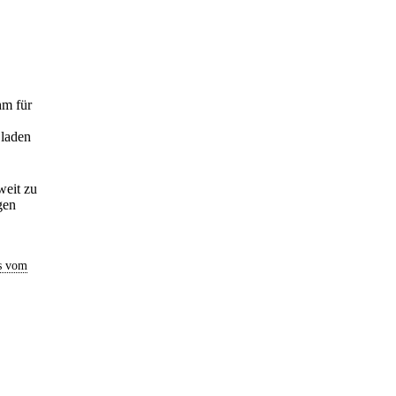
hm für
 laden
weit zu
gen
s vom