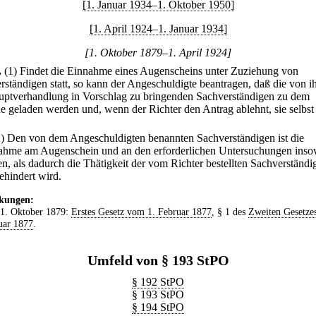
[1. Januar 1934–1. Oktober 1950]
[1. April 1924–1. Januar 1934]
[1. Oktober 1879–1. April 1924]
.
(1) Findet die Einnahme eines Augenscheins unter Zuziehung von
rständigen statt, so kann der Angeschuldigte beantragen, daß die von i
uptverhandlung in Vorschlag zu bringenden Sachverständigen zu dem
e geladen werden und, wenn der Richter den Antrag ablehnt, sie selbst
2) Den von dem Angeschuldigten benannten Sachverständigen ist die
ahme am Augenschein und an den erforderlichen Untersuchungen inso
ten, als dadurch die Thätigkeit der vom Richter bestellten Sachverständi
ehindert wird.
kungen:
 1. Oktober 1879:
Erstes Gesetz vom 1. Februar 1877
, § 1 des
Zweiten Gesetze
uar 1877
.
Umfeld von § 193 StPO
§ 192 StPO
§ 193 StPO
§ 194 StPO