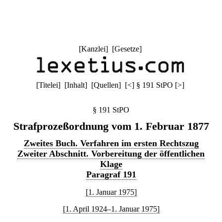
[
Kanzlei
] [
Gesetze
]
[
Titelei
] [
Inhalt
] [
Quellen
]
[
<
]
§ 191 StPO
[
>
]
§ 191 StPO
Strafprozeßordnung vom 1. Februar 1877
Zweites Buch. Verfahren im ersten Rechtszug
Zweiter Abschnitt. Vorbereitung der öffentlichen
Klage
Paragraf 191
[1. Januar 1975]
[1. April 1924–1. Januar 1975]