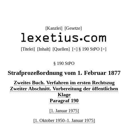
[
Kanzlei
] [
Gesetze
]
[
Titelei
] [
Inhalt
] [
Quellen
]
[
<
]
§ 190 StPO
[
>
]
§ 190 StPO
Strafprozeßordnung vom 1. Februar 1877
Zweites Buch. Verfahren im ersten Rechtszug
Zweiter Abschnitt. Vorbereitung der öffentlichen
Klage
Paragraf 190
[1. Januar 1975]
[1. Oktober 1950–1. Januar 1975]