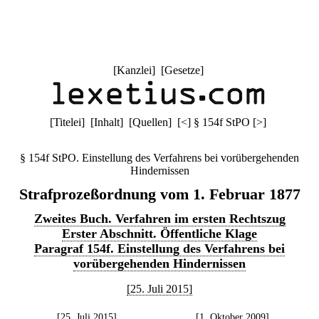
[
Kanzlei
] [
Gesetze
]
[
Titelei
] [
Inhalt
] [
Quellen
]
[
<
]
§ 154f StPO
[
>
]
§ 154f StPO. Einstellung des Verfahrens bei vorübergehenden
Hindernissen
Strafprozeßordnung vom 1. Februar 1877
Zweites Buch. Verfahren im ersten Rechtszug
Erster Abschnitt. Öffentliche Klage
Paragraf 154f. Einstellung des Verfahrens bei
vorübergehenden Hindernissen
[25. Juli 2015]
[25. Juli 2015]
[1. Oktober 2009]