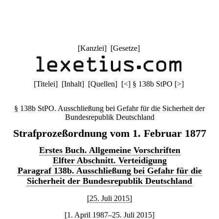
[
Kanzlei
] [
Gesetze
]
[
Titelei
] [
Inhalt
] [
Quellen
]
[
<
]
§ 138b StPO
[
>
]
§ 138b StPO. Ausschließung bei Gefahr für die Sicherheit der
Bundesrepublik Deutschland
Strafprozeßordnung vom 1. Februar 1877
Erstes Buch. Allgemeine Vorschriften
Elfter Abschnitt. Verteidigung
Paragraf 138b. Ausschließung bei Gefahr für die
Sicherheit der Bundesrepublik Deutschland
[25. Juli 2015]
[1. April 1987–25. Juli 2015]