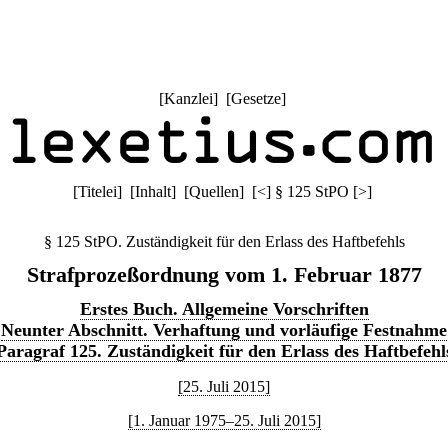
[
Kanzlei
] [
Gesetze
]
[
Titelei
] [
Inhalt
] [
Quellen
]
[
<
]
§ 125 StPO
[
>
]
§ 125 StPO. Zuständigkeit für den Erlass des Haftbefehls
Strafprozeßordnung vom 1. Februar 1877
Erstes Buch. Allgemeine Vorschriften
Neunter Abschnitt. Verhaftung und vorläufige Festnahme
Paragraf 125. Zuständigkeit für den Erlass des Haftbefehl
[25. Juli 2015]
[1. Januar 1975–25. Juli 2015]