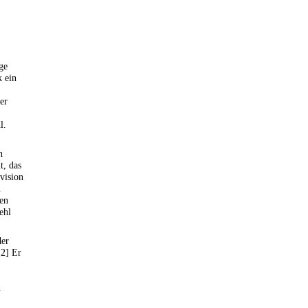
ge
k ein
er
l.
n
t, das
vision
l
len
ehl
der
[2] Er
m