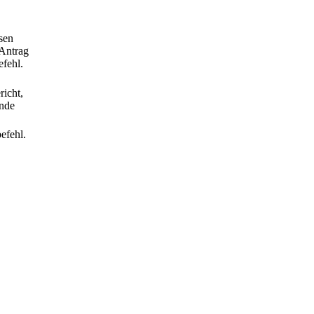
ssen
 Antrag
fehl.
richt,
ende
efehl.