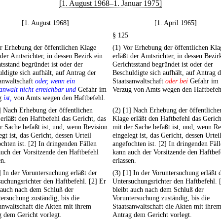
[1. August 1968–1. Januar 1975]
[1. August 1968]
[1. April 1965]
§ 125
r Erhebung der öffentlichen Klage
(1) Vor Erhebung der öffentlichen Kla
 der Amtsrichter, in dessen Bezirk ein
erläßt der Amtsrichter, in dessen Bezir
tsstand begründet ist oder der
Gerichtsstand begründet ist oder der
ldigte sich aufhält, auf Antrag der
Beschuldigte sich aufhält, auf Antrag d
anwaltschaft
oder, wenn ein
Staatsanwaltschaft
oder bei
Gefahr im
anwalt nicht erreichbar und
Gefahr im
Verzug von Amts wegen den Haftbefeh
g
ist,
von Amts wegen den Haftbefehl.
] Nach Erhebung der öffentlichen
(2) [1] Nach Erhebung der öffentliche
erläßt den Haftbefehl das Gericht, das
Klage erläßt den Haftbefehl das Gerich
r Sache befaßt ist, und, wenn Revision
mit der Sache befaßt ist, und, wenn Re
egt ist, das Gericht, dessen Urteil
eingelegt ist, das Gericht, dessen Urtei
chten ist. [2] In dringenden Fällen
angefochten ist. [2] In dringenden Fäl
uch der Vorsitzende den Haftbefehl
kann auch der Vorsitzende den Haftbef
en.
erlassen.
] In der Voruntersuchung erläßt der
(3) [1] In der Voruntersuchung erläßt 
uchungsrichter den Haftbefehl. [2] Er
Untersuchungsrichter den Haftbefehl. 
 auch nach dem Schluß der
bleibt auch nach dem Schluß der
ersuchung zuständig, bis die
Voruntersuchung zuständig, bis die
anwaltschaft die Akten mit ihrem
Staatsanwaltschaft die Akten mit ihre
 dem Gericht vorlegt.
Antrag dem Gericht vorlegt.