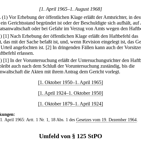
[1. April 1965–1. August 1968]
.
(1) Vor Erhebung der öffentlichen Klage erläßt der Amtsrichter, in de
ein Gerichtsstand begründet ist oder der Beschuldigte sich aufhält, auf
aatsanwaltschaft oder bei Gefahr im Verzug von Amts wegen den Haftbe
2)
[1] Nach Erhebung der öffentlichen Klage erläßt den Haftbefehl das
, das mit der Sache befaßt ist, und, wenn Revision eingelegt ist, das Ge
Urteil angefochten ist.
[2] In dringenden Fällen kann auch der Vorsitz
ftbefehl erlassen.
3)
[1] In der Voruntersuchung erläßt der Untersuchungsrichter den Haftb
 bleibt auch nach dem Schluß der Voruntersuchung zuständig, bis die
anwaltschaft die Akten mit ihrem Antrag dem Gericht vorlegt.
[1. Oktober 1950–1. April 1965]
[1. April 1924–1. Oktober 1950]
[1. Oktober 1879–1. April 1924]
kungen:
 1. April 1965: Artt. 1 Nr. 1, 18 Abs. 1 des
Gesetzes vom 19. Dezember 1964
.
Umfeld von § 125 StPO