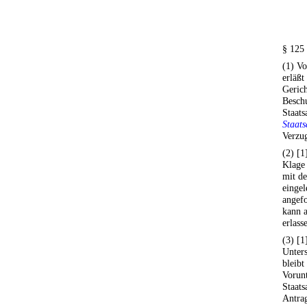
§ 125
(1) Vo
erläßt
Gerich
Beschu
Staats
Staats
Verzu
(2) [1
Klage 
mit de
eingel
angefo
kann a
erlass
(3) [1
Unters
bleibt
Vorunt
Staats
Antrag