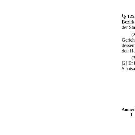
1
§ 125
Bezirk 
der St
(
Gericht
dessen 
den Ha
(
[2] Er
Staats
Anmer
1
.