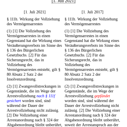
[1. Juli 2021]
[1. Juli 2021]
[1. Juli 2017]
§ 111h. Wirkung der Vollziehung
§ 111h. Wirkung der Vollziehung
des Vermögensarrestes
des Vermögensarrestes
(1) [1] Die Vollziehung des
(1) [1] Die Vollziehung des
Vermögensarrestes in einen
Vermögensarrestes in einen
Gegenstand hat die Wirkung eines
Gegenstand hat die Wirkung eines
Veräußerungsverbots im Sinne des
Veräußerungsverbots im Sinne des
§ 136 des Bürgerlichen
§ 136 des Bürgerlichen
Gesetzbuchs. [2] Für das
Gesetzbuchs. [2] Für das
Sicherungsrecht, das in
Sicherungsrecht, das in
Vollziehung des
Vollziehung des
Vermögensarrestes entsteht, gilt §
Vermögensarrestes entsteht, gilt §
80 Absatz 2 Satz 2 der
80 Absatz 2 Satz 2 der
Insolvenzordnung.
Insolvenzordnung.
(2) [1] Zwangsvollstreckungen in
(2) [1] Zwangsvollstreckungen in
Gegenstände, die im Wege der
Gegenstände, die im Wege der
Arrestvollziehung
nach § 111f
Arrestvollziehung
gepfändet
gesichert
worden sind, sind
worden sind, sind während der
während der Dauer der
Dauer der Arrestvollziehung nicht
Arrestvollziehung nicht zulässig.
zulässig. [2] Die Vollziehung einer
[2] Die Vollziehung einer
Arrestanordnung nach § 324 der
Arrestanordnung nach § 324 der
Abgabenordnung bleibt unberührt,
Abgabenordnung bleibt unberührt,
soweit der Arrestanspruch aus der