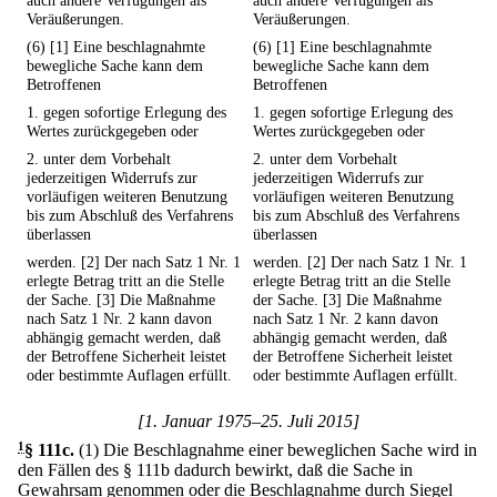
auch andere Verfügungen als
auch andere Verfügungen als
Veräußerungen.
Veräußerungen.
(6) [1] Eine beschlagnahmte
(6) [1] Eine beschlagnahmte
bewegliche Sache kann dem
bewegliche Sache kann dem
Betroffenen
Betroffenen
1. gegen sofortige Erlegung des
1. gegen sofortige Erlegung des
Wertes zurückgegeben oder
Wertes zurückgegeben oder
2. unter dem Vorbehalt
2. unter dem Vorbehalt
jederzeitigen Widerrufs zur
jederzeitigen Widerrufs zur
vorläufigen weiteren Benutzung
vorläufigen weiteren Benutzung
bis zum Abschluß des Verfahrens
bis zum Abschluß des Verfahrens
überlassen
überlassen
werden. [2] Der nach Satz 1 Nr. 1
werden. [2] Der nach Satz 1 Nr. 1
erlegte Betrag tritt an die Stelle
erlegte Betrag tritt an die Stelle
der Sache. [3] Die Maßnahme
der Sache. [3] Die Maßnahme
nach Satz 1 Nr. 2 kann davon
nach Satz 1 Nr. 2 kann davon
abhängig gemacht werden, daß
abhängig gemacht werden, daß
der Betroffene Sicherheit leistet
der Betroffene Sicherheit leistet
oder bestimmte Auflagen erfüllt.
oder bestimmte Auflagen erfüllt.
[1. Januar 1975–25. Juli 2015]
1
§ 111c
.
(1) Die Beschlagnahme einer beweglichen Sache wird in
den Fällen des § 111b dadurch bewirkt, daß die Sache in
Gewahrsam genommen oder die Beschlagnahme durch Siegel