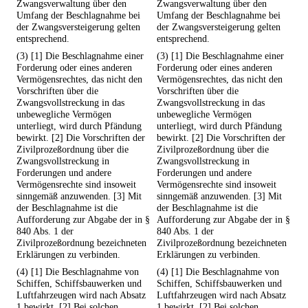
Zwangsverwaltung über den
Zwangsverwaltung über den
Umfang der Beschlagnahme bei
Umfang der Beschlagnahme bei
der Zwangsversteigerung gelten
der Zwangsversteigerung gelten
entsprechend.
entsprechend.
(3) [1] Die Beschlagnahme einer
(3) [1] Die Beschlagnahme einer
Forderung oder eines anderen
Forderung oder eines anderen
Vermögensrechtes, das nicht den
Vermögensrechtes, das nicht den
Vorschriften über die
Vorschriften über die
Zwangsvollstreckung in das
Zwangsvollstreckung in das
unbewegliche Vermögen
unbewegliche Vermögen
unterliegt, wird durch Pfändung
unterliegt, wird durch Pfändung
bewirkt. [2] Die Vorschriften der
bewirkt. [2] Die Vorschriften der
Zivilprozeßordnung über die
Zivilprozeßordnung über die
Zwangsvollstreckung in
Zwangsvollstreckung in
Forderungen und andere
Forderungen und andere
Vermögensrechte sind insoweit
Vermögensrechte sind insoweit
sinngemäß anzuwenden. [3] Mit
sinngemäß anzuwenden. [3] Mit
der Beschlagnahme ist die
der Beschlagnahme ist die
Aufforderung zur Abgabe der in §
Aufforderung zur Abgabe der in §
840 Abs. 1 der
840 Abs. 1 der
Zivilprozeßordnung bezeichneten
Zivilprozeßordnung bezeichneten
Erklärungen zu verbinden.
Erklärungen zu verbinden.
(4) [1] Die Beschlagnahme von
(4) [1] Die Beschlagnahme von
Schiffen, Schiffsbauwerken und
Schiffen, Schiffsbauwerken und
Luftfahrzeugen wird nach Absatz
Luftfahrzeugen wird nach Absatz
1 bewirkt. [2] Bei solchen
1 bewirkt. [2] Bei solchen