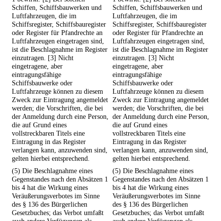
Schiffen, Schiffsbauwerken und
Schiffen, Schiffsbauwerken und
Luftfahrzeugen, die im
Luftfahrzeugen, die im
Schiffsregister, Schiffsbauregister
Schiffsregister, Schiffsbauregister
oder Register für Pfandrechte an
oder Register für Pfandrechte an
Luftfahrzeugen eingetragen sind,
Luftfahrzeugen eingetragen sind,
ist die Beschlagnahme im Register
ist die Beschlagnahme im Register
einzutragen. [3] Nicht
einzutragen. [3] Nicht
eingetragene, aber
eingetragene, aber
eintragungsfähige
eintragungsfähige
Schiffsbauwerke oder
Schiffsbauwerke oder
Luftfahrzeuge können zu diesem
Luftfahrzeuge können zu diesem
Zweck zur Eintragung angemeldet
Zweck zur Eintragung angemeldet
werden; die Vorschriften, die bei
werden; die Vorschriften, die bei
der Anmeldung durch eine Person,
der Anmeldung durch eine Person,
die auf Grund eines
die auf Grund eines
vollstreckbaren Titels eine
vollstreckbaren Titels eine
Eintragung in das Register
Eintragung in das Register
verlangen kann, anzuwenden sind,
verlangen kann, anzuwenden sind,
gelten hierbei entsprechend.
gelten hierbei entsprechend.
(5) Die Beschlagnahme eines
(5) Die Beschlagnahme eines
Gegenstandes nach den Absätzen 1
Gegenstandes nach den Absätzen 1
bis 4 hat die Wirkung eines
bis 4 hat die Wirkung eines
Veräußerungsverbotes im Sinne
Veräußerungsverbotes im Sinne
des § 136 des Bürgerlichen
des § 136 des Bürgerlichen
Gesetzbuches; das Verbot umfaßt
Gesetzbuches; das Verbot umfaßt