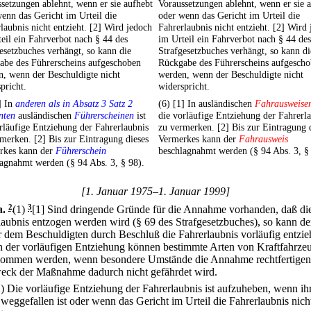
setzungen ablehnt, wenn er sie aufhebt
Voraussetzungen ablehnt, wenn er sie 
enn das Gericht im Urteil die
oder wenn das Gericht im Urteil die
laubnis nicht entzieht. [2] Wird jedoch
Fahrerlaubnis nicht entzieht. [2] Wird
eil ein Fahrverbot nach § 44 des
im Urteil ein Fahrverbot nach § 44 des
esetzbuches verhängt, so kann die
Strafgesetzbuches verhängt, so kann di
abe des Führerscheins aufgeschoben
Rückgabe des Führerscheins aufgesch
, wenn der Beschuldigte nicht
werden, wenn der Beschuldigte nicht
pricht.
widerspricht.
] In
anderen als in Absatz 3 Satz 2
(6) [1] In ausländischen
Fahrausweise
nten
ausländischen
Führerscheinen
ist
die vorläufige Entziehung der Fahrerl
rläufige Entziehung der Fahrerlaubnis
zu vermerken. [2] Bis zur Eintragung 
merken. [2] Bis zur Eintragung dieses
Vermerkes kann der
Fahrausweis
rkes kann der
Führerschein
beschlagnahmt werden (§ 94 Abs. 3, §
agnahmt werden (§ 94 Abs. 3, § 98).
[1. Januar 1975–1. Januar 1999]
a
.
2
(1)
3
[1] Sind dringende Gründe für die Annahme vorhanden, daß di
laubnis entzogen werden wird (§ 69 des Strafgesetzbuches), so kann de
r dem Beschuldigten durch Beschluß die Fahrerlaubnis vorläufig entzie
n der vorläufigen Entziehung können bestimmte Arten von Kraftfahrze
ommen werden, wenn besondere Umstände die Annahme rechtfertigen
eck der Maßnahme dadurch nicht gefährdet wird.
2) Die vorläufige Entziehung der Fahrerlaubnis ist aufzuheben, wenn ih
weggefallen ist oder wenn das Gericht im Urteil die Fahrerlaubnis nich