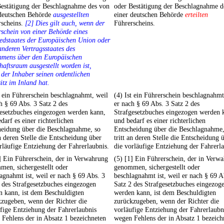
Bestätigung der Beschlagnahme des von
oder Bestätigung der Beschlagnahme d
 deutschen Behörde
ausgestellten
einer deutschen Behörde
erteilten
rscheins.
[2] Dies gilt auch, wenn der
Führerscheins.
schein von einer Behörde eines
edstaates der Europäischen Union oder
anderen Vertragsstaates des
mens über den Europäischen
haftsraum ausgestellt worden ist,
 der Inhaber seinen ordentlichen
tz im Inland hat.
t ein Führerschein beschlagnahmt, weil
(4) Ist ein Führerschein beschlagnahmt
h § 69 Abs. 3 Satz 2 des
er nach § 69 Abs. 3 Satz 2 des
gesetzbuches eingezogen werden kann,
Strafgesetzbuches eingezogen werden 
darf es einer richterlichen
und bedarf es einer richterlichen
heidung über die Beschlagnahme, so
Entscheidung über die Beschlagnahme,
an deren Stelle die Entscheidung über
tritt an deren Stelle die Entscheidung 
rläufige Entziehung der Fahrerlaubnis.
die vorläufige Entziehung der Fahrerla
] Ein Führerschein, der in Verwahrung
(5) [1] Ein Führerschein, der in Verw
en, sichergestellt oder
genommen, sichergestellt oder
agnahmt ist, weil er nach § 69 Abs. 3
beschlagnahmt ist, weil er nach § 69 A
 des Strafgesetzbuches eingezogen
Satz 2 des Strafgesetzbuches eingezog
 kann, ist dem Beschuldigten
werden kann, ist dem Beschuldigten
zugeben, wenn der Richter die
zurückzugeben, wenn der Richter die
fige Entziehung der Fahrerlaubnis
vorläufige Entziehung der Fahrerlaubn
Fehlens der in Absatz 1 bezeichneten
wegen Fehlens der in Absatz 1 bezeich