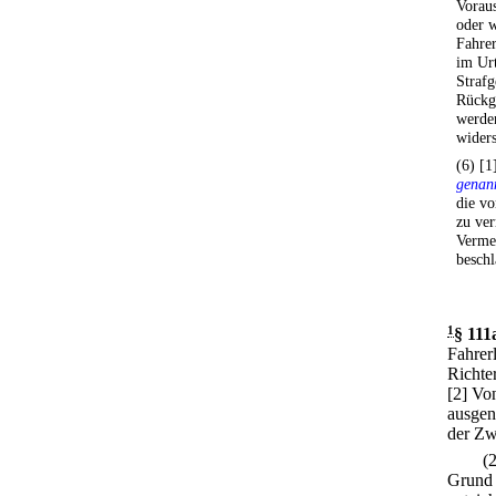
Voraus
oder w
Fahrer
im Urt
Strafg
Rückg
werden
widers
(6) [1
genan
die vo
zu ver
Verme
beschl
1
§ 111
Fahrer
Richte
[2] Vo
ausgen
der Zw
(
Grund 