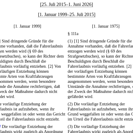
[25. Juli 2015–1. Juni 2026]
[1. Januar 1999–25. Juli 2015]
[1. Januar 1999]
[1. Januar 1975]
§ 111a
] Sind dringende Gründe für die
(1) [1] Sind dringende Gründe für die
me vorhanden, daß die Fahrerlaubnis
Annahme vorhanden, daß die Fahrerla
gen werden wird (§ 69 des
entzogen werden wird (§ 69 des
esetzbuches), so kann der Richter dem
Strafgesetzbuches), so kann der Richt
ldigten durch Beschluß die
Beschuldigten durch Beschluß die
laubnis vorläufig entziehen. [2] Von
Fahrerlaubnis vorläufig entziehen. [2]
orläufigen Entziehung können
der vorläufigen Entziehung können
mmte Arten von Kraftfahrzeugen
bestimmte Arten von Kraftfahrzeugen
nommen werden, wenn besondere
ausgenommen werden, wenn besonder
nde die Annahme rechtfertigen, daß
Umstände die Annahme rechtfertigen, 
weck der Maßnahme dadurch nicht
der Zweck der Maßnahme dadurch nic
det wird.
gefährdet wird.
e vorläufige Entziehung der
(2) Die vorläufige Entziehung der
laubnis ist aufzuheben, wenn ihr
Fahrerlaubnis ist aufzuheben, wenn ihr
weggefallen ist oder wenn das Gericht
Grund weggefallen ist oder wenn das 
eil die Fahrerlaubnis nicht entzieht.
im Urteil die Fahrerlaubnis nicht entzi
]
Die vorläufige Entziehung der
(3) Die vorläufige Entziehung der
laubnis wirkt zugleich als Anordnung
Fahrerlaubnis wirkt zugleich als Anor