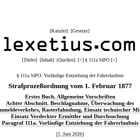
[
Kanzlei
] [
Gesetze
]
[
Titelei
] [
Inhalt
] [
Quellen
]
[
<
]
§ 111a StPO
[
>
]
§ 111a StPO. Vorläufige Entziehung der Fahrerlaubnis
Strafprozeßordnung vom 1. Februar 1877
Erstes Buch. Allgemeine Vorschriften
Achter Abschnitt. Beschlagnahme, Überwachung des
nmeldeverkehrs, Rasterfahndung, Einsatz technischer Mit
Einsatz Verdeckter Ermittler und Durchsuchung
Paragraf 111a. Vorläufige Entziehung der Fahrerlaubnis
[1. Juni 2026]