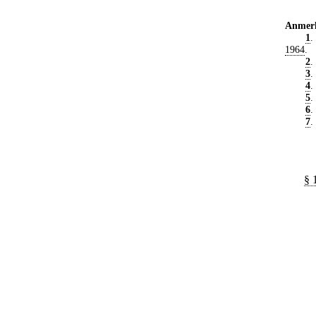
Anmer
1
.
1964
.
2
.
3
.
4
.
5
.
6
.
7
.
§ 