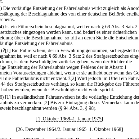
t.
3) Die vorläufige Entziehung der Fahrerlaubnis wirkt zugleich als Ano
estätigung der Beschlagnahme des von einer deutschen Behörde erteilt
scheins.
(4) Ist ein Führerschein beschlagnahmt, weil er nach § 69 Abs. 3 Satz 2
esetzbuches eingezogen werden kann, und bedarf es einer richterlichen
eidung über die Beschlagnahme, so tritt an deren Stelle die Entscheidu
rläufige Entziehung der Fahrerlaubnis.
5)
5
[1] Ein Führerschein, der in Verwahrung genommen, sichergestellt o
agnahmt ist, weil er nach § 69 Abs. 3 Satz 2 des Strafgesetzbuches ein
 kann, ist dem Beschuldigten zurückzugeben, wenn der Richter die
fige Entziehung der Fahrerlaubnis wegen Fehlens der in Absatz 1
hneten Voraussetzungen ablehnt, wenn er sie aufhebt oder wenn das Ge
il die Fahrerlaubnis nicht entzieht.
6
[2] Wird jedoch im Urteil ein Fahr
 44 des Strafgesetzbuches verhängt, so kann die Rückgabe des Führers
choben werden, wenn der Beschuldigte nicht widerspricht.
(6)
[1] In ausländischen Fahrausweisen ist die vorläufige Entziehung de
laubnis zu vermerken.
[2] Bis zur Eintragung dieses Vermerkes kann de
sweis beschlagnahmt werden (§ 94 Abs. 3, § 98).
[1. Oktober 1968–1. Januar 1975]
[26. Dezember 1964/2. Januar 1965–1. Oktober 1968]