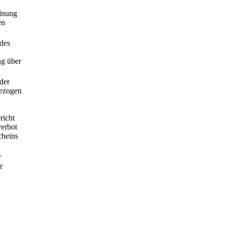
rdnung
en
 des
ng über
der
gezogen
richt
verbot
cheins
r
r