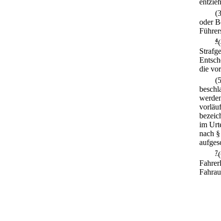
entzieh
(
oder B
Führer
4
Strafg
Entsch
die vo
(
beschl
werden
vorläu
bezeic
im Urte
nach §
aufges
7
Fahrer
Fahrau