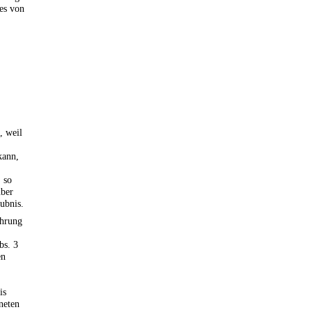
es von
, weil
kann,
 so
über
ubnis.
ahrung
bs. 3
en
is
neten