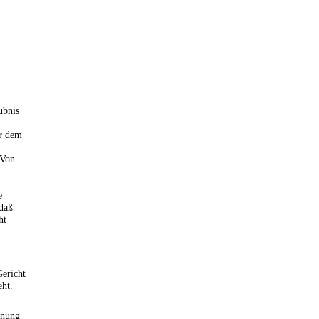
ubnis
er dem
 Von
e
daß
ht
Gericht
eht.
dnung