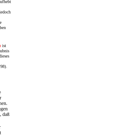
aufhebt
 jedoch
e
oben
n
ist
aubnis
dieses
 98).
e
r
hen.
ugen
, daß
r
t