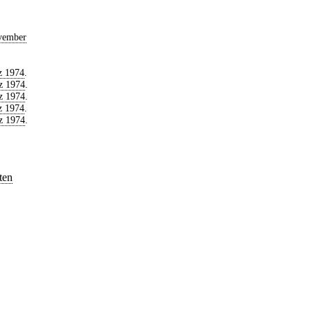
vember
z 1974
.
z 1974
.
z 1974
.
z 1974
.
z 1974
.
ten