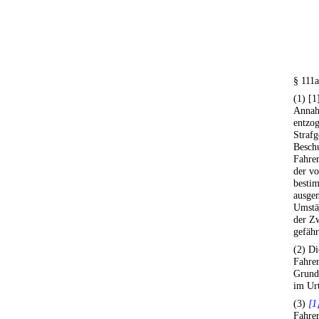
§ 111a
(1) [1
Annah
entzo
Strafg
Beschu
Fahrer
der v
besti
ausge
Umstä
der Z
gefähr
(2) Di
Fahrer
Grund 
im Urt
(3)
[1
Fahrer