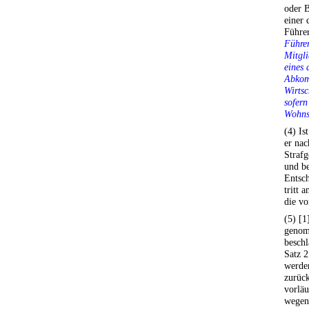
oder 
einer
Führe
Führer
Mitgli
eines 
Abkom
Wirtsc
sofern
Wohnsi
(4) Is
er nac
Straf
und be
Entsc
tritt 
die vo
(5) [1
genomm
beschl
Satz 2
werden
zurück
vorläu
wegen 