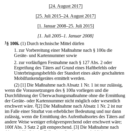
[24. August 2017]
[25. Juli 2015–24. August 2017]
[1. Januar 2008–25. Juli 2015]
[1. Juli 2005–1. Januar 2008]
1
§ 100i
.
(1) Durch technische Mittel dürfen
1.
zur Vorbereitung einer Maßnahme nach § 100a die
Geräte- und Kartennummer sowie
2.
zur vorläufigen Festnahme nach § 127 Abs. 2 oder
Ergreifung des Täters auf Grund eines Haftbefehls oder
Unterbringungsbefehls der Standort eines aktiv geschalteten
Mobilfunkendgerätes ermittelt werden.
(2)
[1] Die Maßnahme nach Absatz 1 Nr. 1 ist nur zulässig,
wenn die Voraussetzungen des § 100a vorliegen und die
Durchführung der Überwachungsmaßnahme ohne die Ermittlung
der Geräte- oder Kartennummer nicht möglich oder wesentlich
erschwert wäre.
2
[2] Die Maßnahme nach Absatz 1 Nr. 2 ist nur
im Falle einer Straftat von erheblicher Bedeutung und nur dann
zulässig, wenn die Ermittlung des Aufenthaltsortes des Täters auf
andere Weise weniger erfolgversprechend oder erschwert wäre;
100f Abs. 3 Satz 2 gilt entsprechend.
[3] Die Maßnahme nach