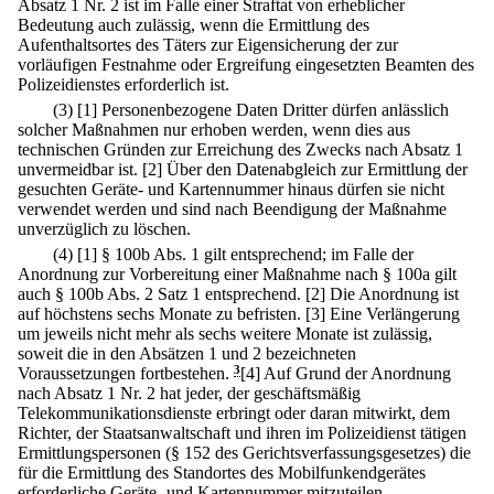
Absatz 1 Nr. 2 ist im Falle einer Straftat von erheblicher
Bedeutung auch zulässig, wenn die Ermittlung des
Aufenthaltsortes des Täters zur Eigensicherung der zur
vorläufigen Festnahme oder Ergreifung eingesetzten Beamten des
Polizeidienstes erforderlich ist.
(3)
[1] Personenbezogene Daten Dritter dürfen anlässlich
solcher Maßnahmen nur erhoben werden, wenn dies aus
technischen Gründen zur Erreichung des Zwecks nach Absatz 1
unvermeidbar ist.
[2] Über den Datenabgleich zur Ermittlung der
gesuchten Geräte- und Kartennummer hinaus dürfen sie nicht
verwendet werden und sind nach Beendigung der Maßnahme
unverzüglich zu löschen.
(4)
[1] § 100b Abs. 1 gilt entsprechend; im Falle der
Anordnung zur Vorbereitung einer Maßnahme nach § 100a gilt
auch § 100b Abs. 2 Satz 1 entsprechend.
[2] Die Anordnung ist
auf höchstens sechs Monate zu befristen.
[3] Eine Verlängerung
um jeweils nicht mehr als sechs weitere Monate ist zulässig,
soweit die in den Absätzen 1 und 2 bezeichneten
Voraussetzungen fortbestehen.
3
[4] Auf Grund der Anordnung
nach Absatz 1 Nr. 2 hat jeder, der geschäftsmäßig
Telekommunikationsdienste erbringt oder daran mitwirkt, dem
Richter, der Staatsanwaltschaft und ihren im Polizeidienst tätigen
Ermittlungspersonen (§ 152 des Gerichtsverfassungsgesetzes) die
für die Ermittlung des Standortes des Mobilfunkendgerätes
erforderliche Geräte- und Kartennummer mitzuteilen.