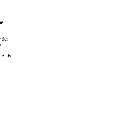
he
 der
r
fe bis