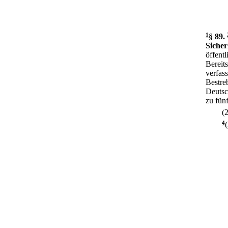
1
§ 89
.
Sicher
öffent
Bereit
verfas
Bestre
Deutsc
zu fünf
(2
4