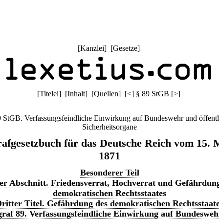
[
Kanzlei
] [
Gesetze
]
[
Titelei
] [
Inhalt
] [
Quellen
]
[
<
]
§ 89 StGB
[
>
]
9 StGB. Verfassungsfeindliche Einwirkung auf Bundeswehr und öffentl
Sicherheitsorgane
rafgesetzbuch für das Deutsche Reich vom 15. 
1871
Besonderer Teil
er Abschnitt. Friedensverrat, Hochverrat und Gefährdun
demokratischen Rechtsstaates
ritter Titel. Gefährdung des demokratischen Rechtsstaat
raf 89. Verfassungsfeindliche Einwirkung auf Bundeswe