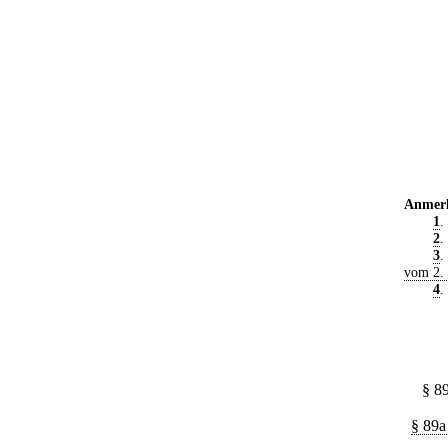
Anmer
1
.
2
.
3
.
vom 2.
4
.
§ 8
§ 89a