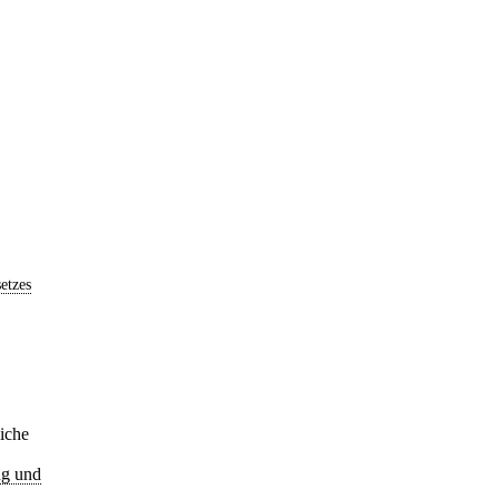
etzes
iche
ng und