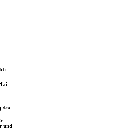
iche
Mai
g des
es
hr und