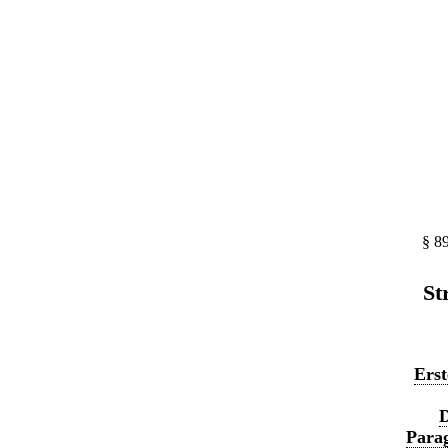
§ 8
St
Erst
D
Parag