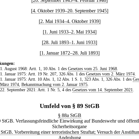
[20. September 1945–4. Februar 1946]
[4. Oktober 1939–20. September 1945]
[2. Mai 1934–4. Oktober 1939]
[1. Juni 1933–2. Mai 1934]
[28. Juli 1893–1. Juni 1933]
[1. Januar 1872–28. Juli 1893]
kungen:
 1. August 1968: Artt. 1, 10 Abs. 1 des
Gesetzes vom 25. Juni 1968
.
 1. Januar 1975: Artt. 19 Nr. 207, 326 Abs. 1 des
Gesetzes vom 2. März 1974
.
 1. Januar 1975: Artt. 10 Abs. 1, 12 Abs. 1 S. 1, 323 Abs. 1, 326 Abs. 1 des
Ges
 März 1974
,
Bekanntmachung vom 2. Januar 1975
.
 22. September 2021: Artt. 1 Nr. 5, 4 des
Gesetzes vom 14. September 2021
.
Umfeld von § 89 StGB
§ 88a StGB
9 StGB. Verfassungsfeindliche Einwirkung auf Bundeswehr und öffentl
Sicherheitsorgane
 StGB. Vorbereitung einer terroristischen Straftat; Versuch der Anstiftu
Androhung